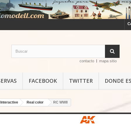
C
contacto
mapa sitio
SERVAS
FACEBOOK
TWITTER
DONDE E
Interactive
Real color
RC WWII
RC WWII