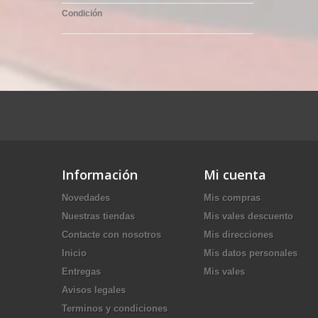
Condición
Información
Mi cuenta
Novedades
Mis compras
Nuestras tiendas
Mis vales descuento
Contacte con nosotros
Mis direcciones
Inicio
Mis datos personales
Entregas
Mis vales
Avisos legales
Terminos y condiciones