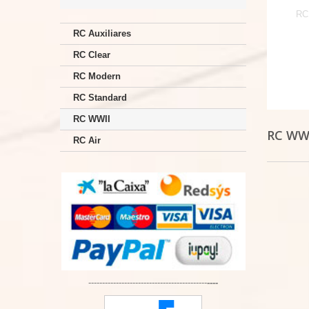
RC
RC Auxiliares
RC Clear
RC Modern
RC Standard
RC WWII
RC WW
RC Air
-------------------------------------------
----