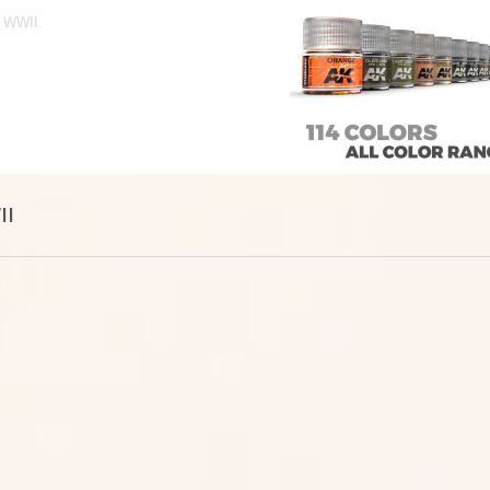
 WWII.
II