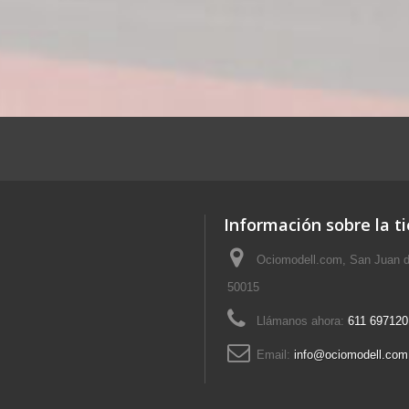
Información sobre la t
Ociomodell.com, San Juan d
50015
Llámanos ahora:
611 697120
Email:
info@ociomodell.com