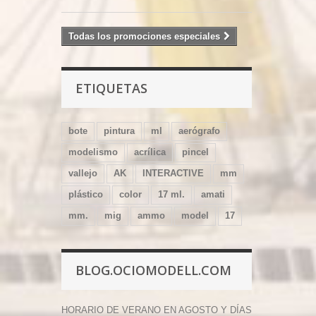
Todas los promociones especiales
ETIQUETAS
bote
pintura
ml
aerógrafo
modelismo
acrílica
pincel
vallejo
AK
INTERACTIVE
mm
plástico
color
17 ml.
amati
mm.
mig
ammo
model
17
BLOG.OCIOMODELL.COM
HORARIO DE VERANO EN AGOSTO Y DÍAS