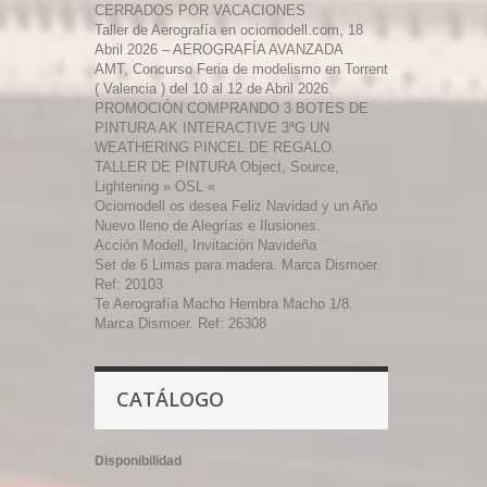
CERRADOS POR VACACIONES
Taller de Aerografía en ociomodell.com, 18
Abril 2026 – AEROGRAFÍA AVANZADA
AMT, Concurso Feria de modelismo en Torrent
( Valencia ) del 10 al 12 de Abril 2026.
PROMOCIÓN COMPRANDO 3 BOTES DE
PINTURA AK INTERACTIVE 3ªG UN
WEATHERING PINCEL DE REGALO.
TALLER DE PINTURA Object, Source,
Lightening » OSL «
Ociomodell os desea Feliz Navidad y un Año
Nuevo lleno de Alegrías e Ilusiones.
Acción Modell, Invitación Navideña
Set de 6 Limas para madera. Marca Dismoer.
Ref: 20103
Te Aerografía Macho Hembra Macho 1/8.
Marca Dismoer. Ref: 26308
CATÁLOGO
Disponibilidad