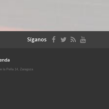
Síganos
ienda
e la Peña 14, Zaragoza