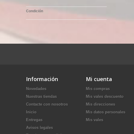
Condición
Información
Mi cuenta
Novedades
Mis compras
Nuestras tiendas
Mis vales descuento
Contacte con nosotros
Mis direcciones
Inicio
Mis datos personales
Entregas
Mis vales
Avisos legales