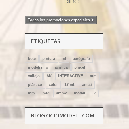
38,40 €
Todas los promociones especiales
ETIQUETAS
bote
pintura
ml
aerógrafo
modelismo
acrílica
pincel
vallejo
AK
INTERACTIVE
mm
plástico
color
17 ml.
amati
mm.
mig
ammo
model
17
BLOG.OCIOMODELL.COM