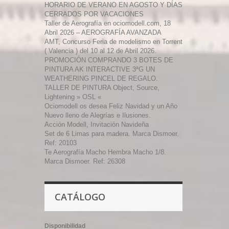
HORARIO DE VERANO EN AGOSTO Y DÍAS
CERRADOS POR VACACIONES
Taller de Aerografía en ociomodell.com, 18
Abril 2026 – AEROGRAFÍA AVANZADA
AMT, Concurso Feria de modelismo en Torrent
( Valencia ) del 10 al 12 de Abril 2026.
PROMOCIÓN COMPRANDO 3 BOTES DE
PINTURA AK INTERACTIVE 3ªG UN
WEATHERING PINCEL DE REGALO.
TALLER DE PINTURA Object, Source,
Lightening » OSL «
Ociomodell os desea Feliz Navidad y un Año
Nuevo lleno de Alegrías e Ilusiones.
Acción Modell, Invitación Navideña
Set de 6 Limas para madera. Marca Dismoer.
Ref: 20103
Te Aerografía Macho Hembra Macho 1/8.
Marca Dismoer. Ref: 26308
CATÁLOGO
Disponibilidad