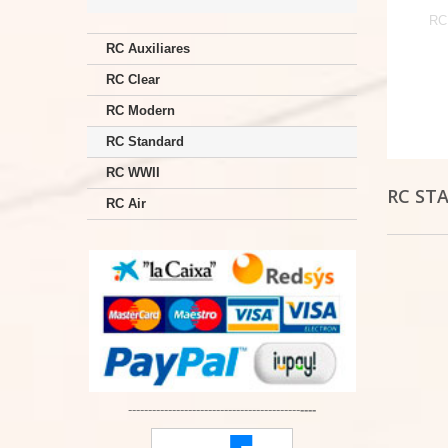
RC
RC Auxiliares
RC Clear
RC Modern
RC Standard
RC WWII
RC ST
RC Air
-------------------------------------------
----