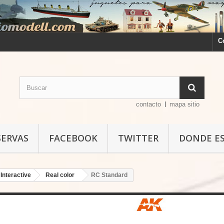
C
contacto
mapa sitio
SERVAS
FACEBOOK
TWITTER
DONDE E
Interactive
Real color
RC Standard
RC Standard