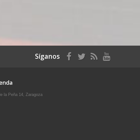
Síganos
ienda
e la Peña 14, Zaragoza