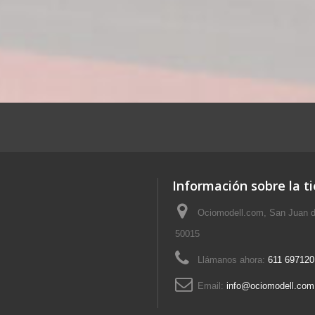
Información sobre la t
Ociomodell.com, San Juan d
50015
Llámanos ahora:
611 697120
Email:
info@ociomodell.com