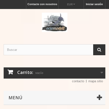
Contacte con nosotros
Iniciar sesión
EUR
Carrito:
vacío
contacto
mapa sitio
MENÚ