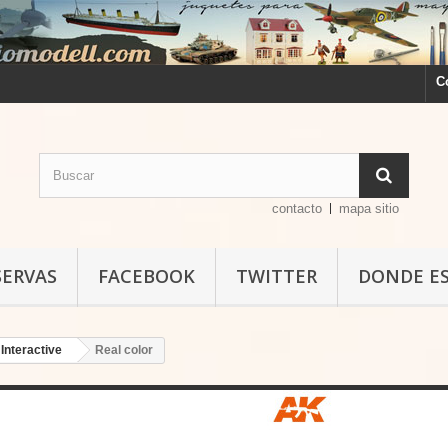
C
contacto
mapa sitio
SERVAS
FACEBOOK
TWITTER
DONDE E
Interactive
Real color
Real color