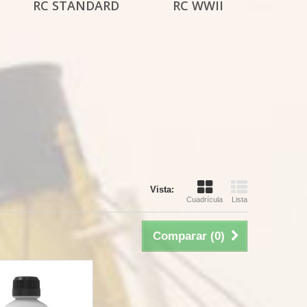
RC STANDARD
RC WWII
Vista:
Cuadrícula
Lista
Comparar (
0
)