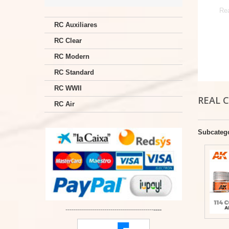
Rea
RC Auxiliares
RC Clear
RC Modern
RC Standard
RC WWII
REAL 
RC Air
Subcateg
-------------------------------------------
----