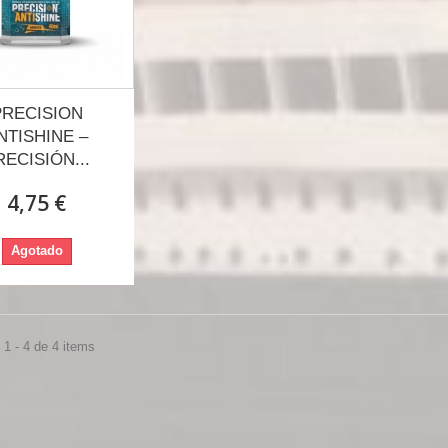
PRECISION
NTISHINE –
RECISIÓN...
4,75 €
Agotado
1 - 4 de 4 items