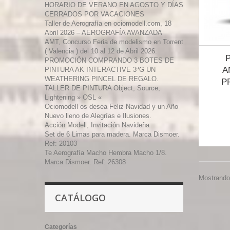
HORARIO DE VERANO EN AGOSTO Y DÍAS
CERRADOS POR VACACIONES
Taller de Aerografía en ociomodell.com, 18
Abril 2026 – AEROGRAFÍA AVANZADA
AMT, Concurso Feria de modelismo en Torrent
( Valencia ) del 10 al 12 de Abril 2026.
PROMOCIÓN COMPRANDO 3 BOTES DE
A
PINTURA AK INTERACTIVE 3ªG UN
WEATHERING PINCEL DE REGALO.
P
TALLER DE PINTURA Object, Source,
Lightening » OSL «
Ociomodell os desea Feliz Navidad y un Año
Nuevo lleno de Alegrías e Ilusiones.
Acción Modell, Invitación Navideña
Set de 6 Limas para madera. Marca Dismoer.
Ref: 20103
Te Aerografía Macho Hembra Macho 1/8.
Marca Dismoer. Ref: 26308
Mostrando 
CATÁLOGO
Categorías