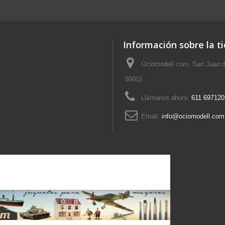
Información sobre la t
Ociomodell.com, San Juan d
50015
Llámanos ahora:
611 697120
Email:
info@ociomodell.com