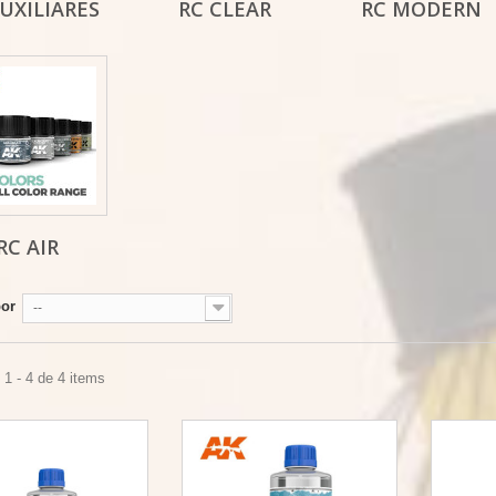
UXILIARES
RC CLEAR
RC MODERN
RC AIR
por
--
1 - 4 de 4 items