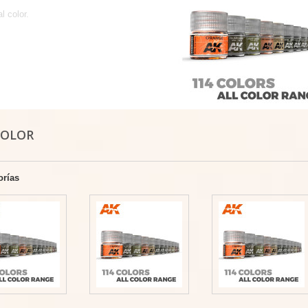
l color.
COLOR
orías