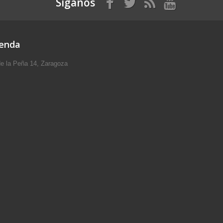
Síganos
ienda
e la Peña 14, Zaragoza