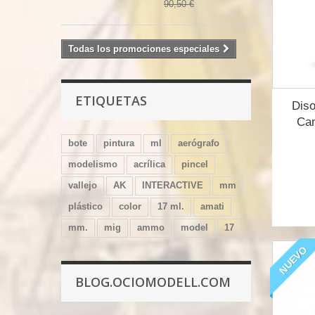
90,50 €
Todas los promociones especiales
ETIQUETAS
Diso
Can
bote
pintura
ml
aerógrafo
modelismo
acrílica
pincel
vallejo
AK
INTERACTIVE
mm
plástico
color
17 ml.
amati
mm.
mig
ammo
model
17
NUEVO
BLOG.OCIOMODELL.COM