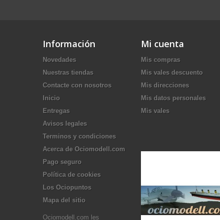
Información
Mi cuenta
Novedades
Mis compras
Nuestras tiendas
Mis vales descuento
Contacte con nosotros
Mis direcciones
Inicio
Mis datos personales
Entregas
Mis vales
Avisos legales
Terminos y condiciones
Acerca de Ociomodell.com
Pago seguro
Política de cookies
Los Ociopuntos
Mapa del sitio
Ociomodell.com les