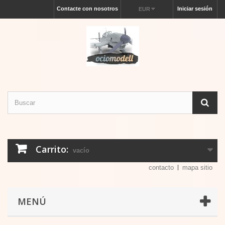
Contacte con nosotros
Iniciar sesión
EUR
Carrito:
vacío
contacto
mapa sitio
MENÚ