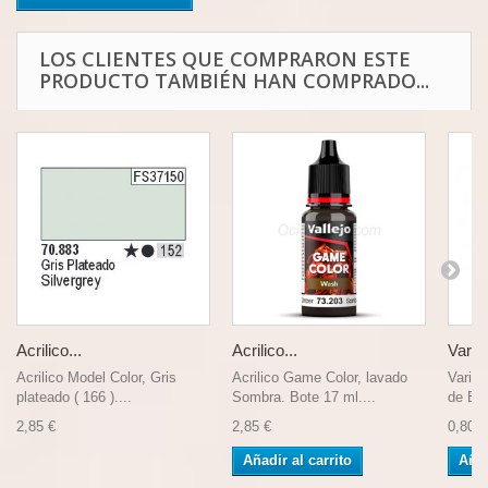
LOS CLIENTES QUE COMPRARON ESTE
PRODUCTO TAMBIÉN HAN COMPRADO...
Acrilico...
Acrilico...
Varilla
Acrilico Model Color, Gris
Acrilico Game Color, lavado
Varill
plateado ( 166 )....
Sombra. Bote 17 ml....
de Est
2,85 €
2,85 €
0,80 €
Añadir al carrito
Añad