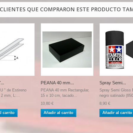
 CLIENTES QUE COMPRARON ESTE PRODUCTO TAM
...
PEANA 40 mm...
Spray Semi...
" U " de Estireno
PEANA 40 mm Rectangular,
Spray Semi Gloss 
 2 mm, L:...
15 x 10 cm, lacado...
negro satinado (850
10,80 €
8,90 €
l carrito
Añadir al carrito
Añadir al carrito