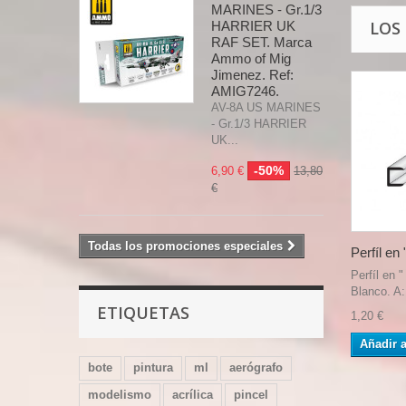
MARINES - Gr.1/3
LOS
HARRIER UK
RAF SET. Marca
Ammo of Mig
Jimenez. Ref:
AMIG7246.
AV-8A US MARINES
- Gr.1/3 HARRIER
UK...
-50%
6,90 €
13,80
€
Todas los promociones especiales
Perfíl en "
Perfíl en 
Blanco. A:
ETIQUETAS
1,20 €
Añadir a
bote
pintura
ml
aerógrafo
modelismo
acrílica
pincel