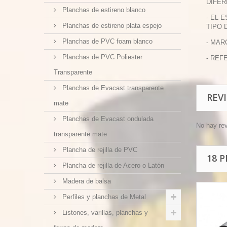
DIFER
Planchas de estireno blanco
- EL 
Planchas de estireno plata espejo
TIPO 
Planchas de PVC foam blanco
- MAR
Planchas de PVC Poliester
- REFE
Transparente
Planchas de Evacast transparente
REV
mate
Planchas de Evacast ondulada
No hay re
transparente mate
Plancha de rejilla de PVC
18 
Plancha de rejilla de Acero o Latón
Madera de balsa
Perfiles y planchas de Metal
Listones, varillas, planchas y