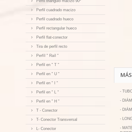
Perfil triangulo macizo 90º
Perfil cuadrado macizo
Perfil cuadrado hueco
Perfil rectangular hueco
Perfil flat-conector
Tira de perfil recto
Perfíl " Raíl "
Perfil en " T "
MÁS
Perfil en " U "
Perfil en " I "
- TUB
Perfil en " L "
- DIÁ
Perfil en " H "
- DIÁ
T - Conector
- LON
T- Conector Transversal
- MAT
L- Conector