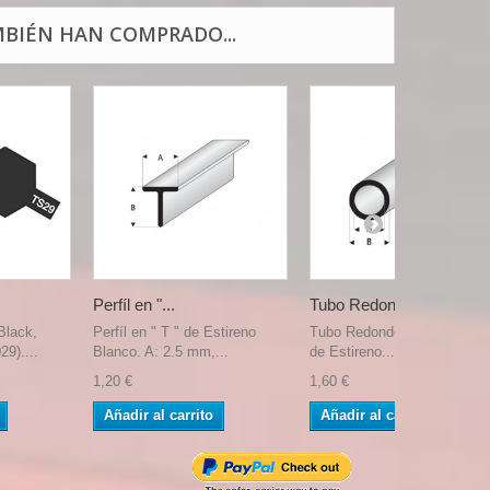
BIÉN HAN COMPRADO...
Perfíl en "...
Tubo Redondo...
Black,
Perfíl en " T " de Estireno
Tubo Redondo hueco Blanc
29)....
Blanco. A: 2.5 mm,...
de Estireno....
1,20 €
1,60 €
Añadir al carrito
Añadir al carrito