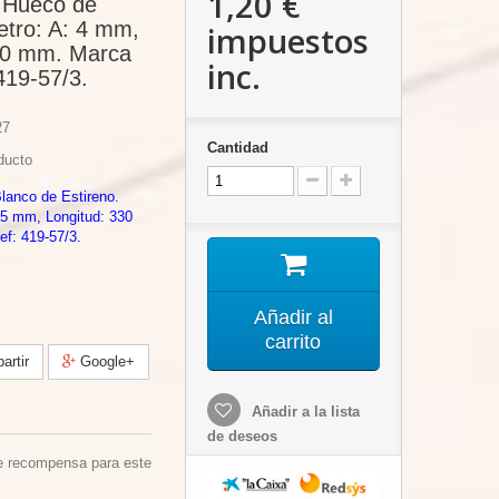
1,20 €
 Hueco de
etro: A: 4 mm,
impuestos
30 mm. Marca
inc.
419-57/3.
27
Cantidad
ducto
anco de Estireno.
 5 mm, Longitud: 330
f: 419-57/3.
Añadir al
carrito
rtir
Google+
Añadir a la lista
de deseos
e recompensa para este