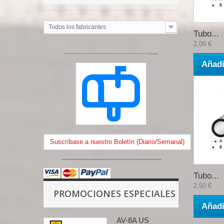
Todos los fabricantes
Tubo...
2,00 €
-------------------------------------------
----
Añadi
Suscríbase a nuestro Boletín (Diario/Semanal)
--------------------------------------------------
Tubo...
2,50 €
PROMOCIONES ESPECIALES
Añadi
AV-8A US