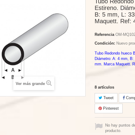
Tubo Redondo
Estireno. Diám
B: 5 mm, L: 3
Maquett. Ref: 
Referencia
OM-MQ10
Condición:
Nuevo pro
Tubo Redondo hueco Bl
Diámetro: A: 4 mm, B:
mm. Marca Maquett. Re
Ver más grande
8
artículos
Tweet
Compa
Pinterest
No hay puntos d
producto.