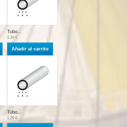
Tubo...
1,20 €
Añadir al carrito
Tubo...
1,20 €