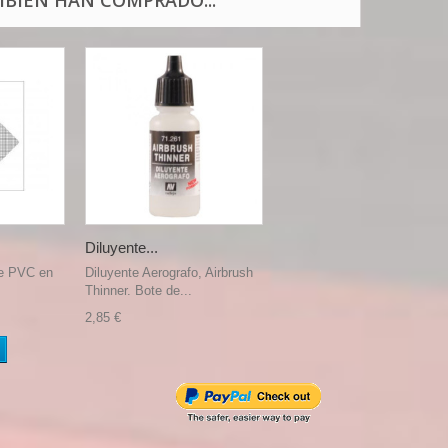
BIÉN HAN COMPRADO...
Diluyente...
de PVC en
Diluyente Aerografo, Airbrush
Thinner. Bote de...
2,85 €