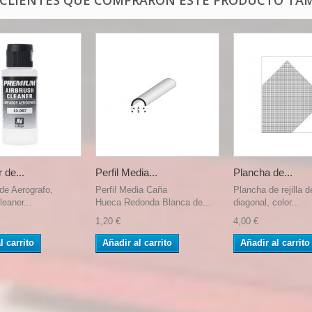
 CLIENTES QUE COMPRARON ESTE PRODUCTO TAM
 de...
Perfil Media...
Plancha de...
de Aerografo,
Perfil Media Caña
Plancha de rejilla 
leaner...
Hueca Redonda Blanca de...
diagonal, color...
1,20 €
4,00 €
l carrito
Añadir al carrito
Añadir al carrito