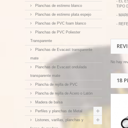
- EL 
Planchas de estireno blanco
TIPO 
Planchas de estireno plata espejo
- MAR
Planchas de PVC foam blanco
- REFE
Planchas de PVC Poliester
Transparente
REV
Planchas de Evacast transparente
mate
No hay re
Planchas de Evacast ondulada
transparente mate
18 
Plancha de rejilla de PVC
Plancha de rejilla de Acero o Latón
Madera de balsa
Perfiles y planchas de Metal
Listones, varillas, planchas y