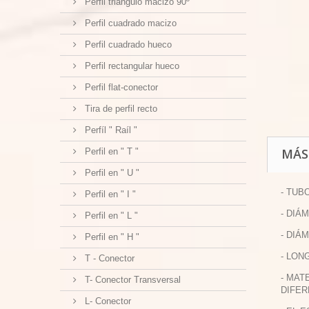
Perfil triangulo macizo 90º
Perfil cuadrado macizo
Perfil cuadrado hueco
Perfil rectangular hueco
Perfil flat-conector
Tira de perfil recto
Perfíl " Raíl "
MÁS
Perfil en " T "
Perfil en " U "
- TUB
Perfil en " I "
- DIÁ
Perfil en " L "
- DIÁ
Perfil en " H "
- LON
T - Conector
- MAT
T- Conector Transversal
DIFER
L- Conector