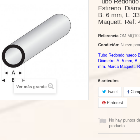
Tubo Redondo
Estireno. Diám
B: 6 mm, L: 3
Maquett. Ref: 
Referencia
OM-MQ10
Condición:
Nuevo pro
Tubo Redondo hueco Bl
Diámetro: A: 5 mm, B:
mm. Marca Maquett. Re
6
artículos
Ver más grande
Tweet
Compa
Pinterest
No hay puntos d
producto.