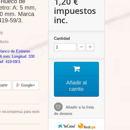
1,20 €
 Hueco de
etro: A: 5 mm,
impuestos
30 mm. Marca
inc.
419-59/3.
29
Cantidad
ducto
anco de Estireno.
 6 mm, Longitud: 330
f: 419-59/3.
Añadir al
rtir
Google+
carrito
Añadir a la lista
e recompensa para este
de deseos