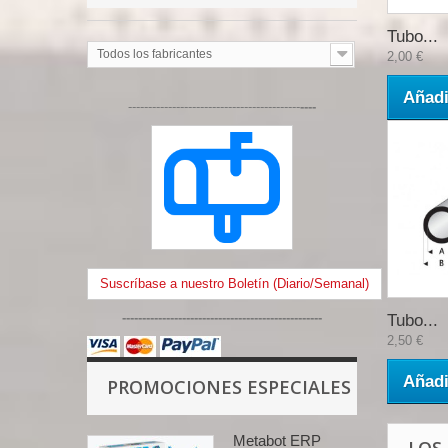
Tubo...
Todos los fabricantes
2,00 €
Añadi
-------------------------------------------
----
Suscríbase a nuestro Boletín (Diario/Semanal)
--------------------------------------------------
Tubo...
2,50 €
Añadi
PROMOCIONES ESPECIALES
Metabot ERP