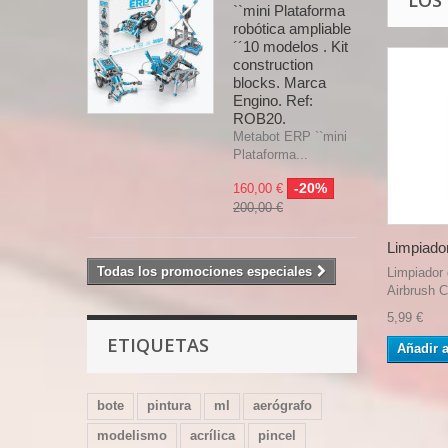
LOS
``mini Plataforma
robótica ampliable
´´10 modelos . Kit
construction
blocks. Marca
Engino. Ref:
ROB20.
Metabot ERP ``mini
Plataforma...
-20%
160,00 €
200,00 €
Limpiador
Todas los promociones especiales
Limpiador 
Airbrush C
5,99 €
ETIQUETAS
Añadir a
bote
pintura
ml
aerógrafo
modelismo
acrílica
pincel