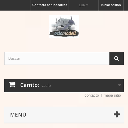
Contacte con nosotros
Iniciar sesión
EUR
Carrito:
vacío
contacto
mapa sitio
MENÚ