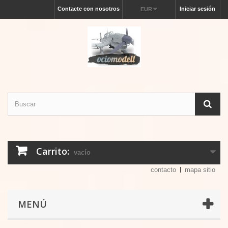
Contacte con nosotros
Iniciar sesión
EUR
Carrito:
vacío
contacto
mapa sitio
MENÚ