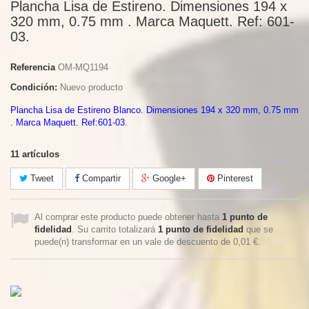
Plancha Lisa de Estireno. Dimensiones 194 x
320 mm, 0.75 mm . Marca Maquett. Ref: 601-
03.
Referencia
OM-MQ1194
Condición:
Nuevo producto
Plancha Lisa de Estireno Blanco. Dimensiones 194 x 320 mm, 0.75 mm
. Marca Maquett. Ref:601-03.
11
artículos
Tweet
Compartir
Google+
Pinterest
Al comprar este producto puede obtener hasta
1
punto de
fidelidad
. Su carrito totalizará
1
punto de fidelidad
que se
puede(n) transformar en un vale de descuento de
0,01 €
.