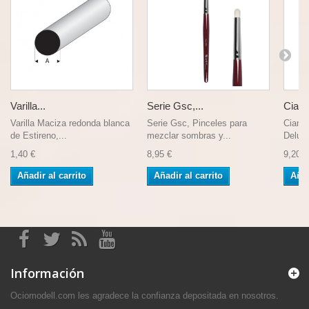
Varilla...
Serie Gsc,...
Cianoc
Varilla Maciza redonda blanca
Serie Gsc, Pinceles para
Cianoc
de Estireno,...
mezclar sombras y...
Deluxe
1,40 €
8,95 €
9,20 €
Añadir al carrito
Añadir al carrito
Añad
Información
Ociomodell.com les agradece la confianza depositada en nosotros.