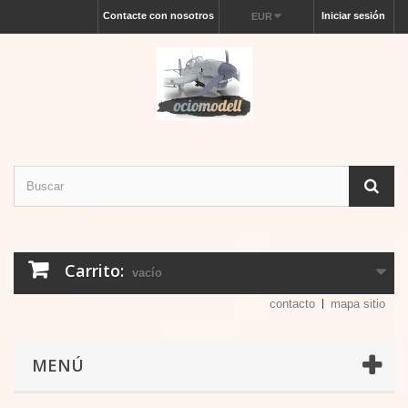
Contacte con nosotros
Iniciar sesión
EUR
Carrito:
vacío
contacto
mapa sitio
MENÚ