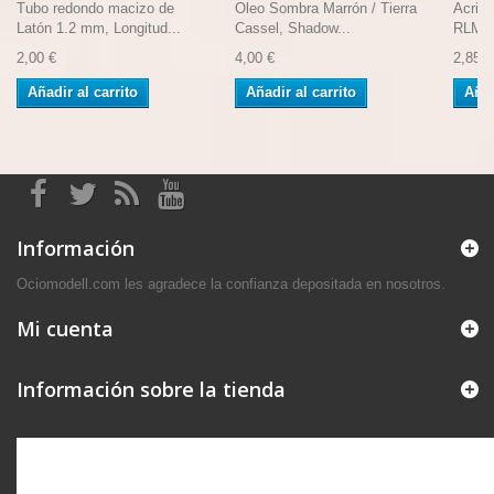
Tubo redondo macizo de
Oleo Sombra Marrón / Tierra
Acrili
Latón 1.2 mm, Longitud...
Cassel, Shadow...
RLM84
2,00 €
4,00 €
2,85 €
Añadir al carrito
Añadir al carrito
Añad
Información
Ociomodell.com les agradece la confianza depositada en nosotros.
Mi cuenta
Información sobre la tienda