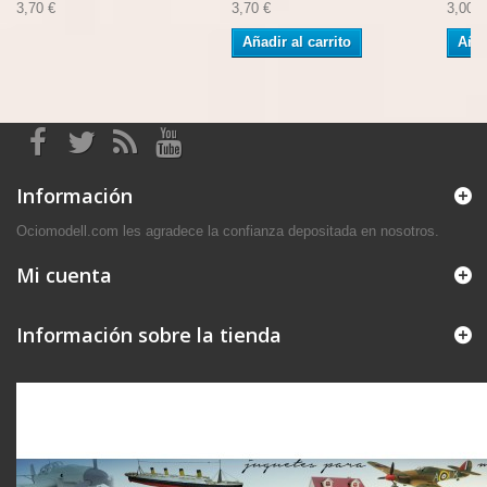
3,70 €
3,70 €
3,00 €
Añadir al carrito
Añad
Información
Ociomodell.com les agradece la confianza depositada en nosotros.
Mi cuenta
Información sobre la tienda