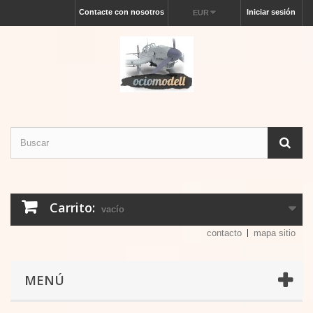
Contacte con nosotros
Iniciar sesión
EUR
Carrito:
vacío
contacto
mapa sitio
MENÚ