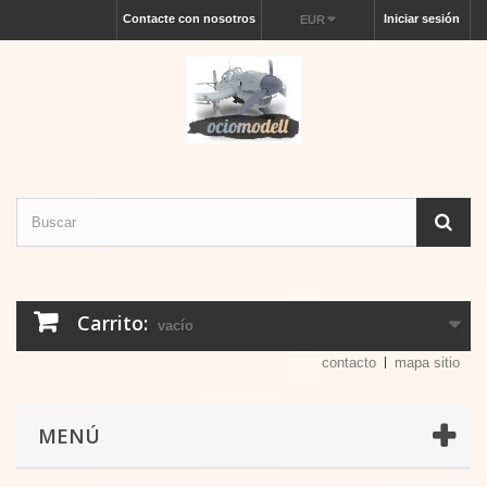
Contacte con nosotros
Iniciar sesión
EUR
Carrito:
vacío
contacto
mapa sitio
MENÚ