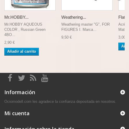
Mr.HOBBY...
Weathering...
Flat F
Mr.HOBBY AQUEOUS
Weathering master "G", FOR
Acrili
COLOR , Russian Green
FIGURES I. Marca...
Mate (
4BO...
9,50 €
3,00 €
2,90 €
Añad
Añadir al carrito
Información
Ociomodell.com les agradece la confianza depositada en nosotros.
Mi cuenta