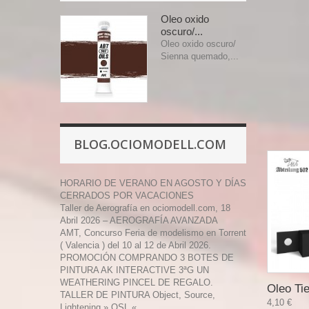
Oleo oxido
oscuro/...
Oleo oxido oscuro/
Sienna quemado,...
BLOG.OCIOMODELL.COM
HORARIO DE VERANO EN AGOSTO Y DÍAS
CERRADOS POR VACACIONES
Taller de Aerografía en ociomodell.com, 18
Abril 2026 – AEROGRAFÍA AVANZADA
AMT, Concurso Feria de modelismo en Torrent
( Valencia ) del 10 al 12 de Abril 2026.
PROMOCIÓN COMPRANDO 3 BOTES DE
PINTURA AK INTERACTIVE 3ªG UN
WEATHERING PINCEL DE REGALO.
Oleo Tie
TALLER DE PINTURA Object, Source,
4,10 €
Lightening » OSL «