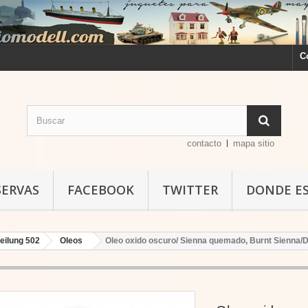
C
contacto
mapa sitio
SERVAS
FACEBOOK
TWITTER
DONDE E
eilung 502
Oleos
Oleo oxido oscuro/ Sienna quemado, Burnt Sienna/