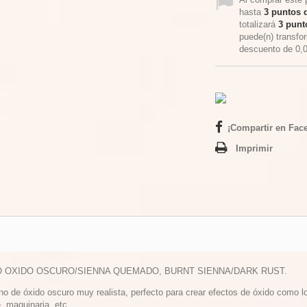
hasta
3
puntos d
totalizará
3
punto
puede(n) transfo
descuento de
0,
¡Compartir en Fac
Imprimir
O OXIDO OSCURO/SIENNA QUEMADO, BURNT SIENNA/DARK RUST.
no de óxido oscuro muy realista, perfecto para crear efectos de óxido como l
, maquinaria, etc.