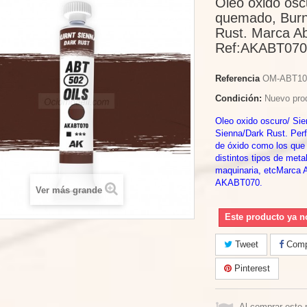
Oleo oxido osc
quemado, Burn
Rust. Marca Ab
Ref:AKABT070
Referencia
OM-ABT10
Condición:
Nuevo pro
Oleo oxido oscuro/ Si
Sienna/Dark Rust. Perf
de óxido como los que
distintos tipos de meta
maquinaria, etcMarca A
AKABT070.
Ver más grande
Este producto ya n
Tweet
Compa
Pinterest
Al comprar este 