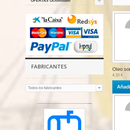
OFERTAS Ociomodell
FABRICANTES
Oleo so
4,10 €
Añadi
Todos los fabricantes
-------------------------------------------
----