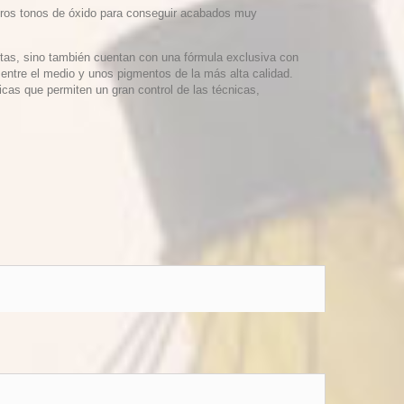
otros tonos de óxido para conseguir acabados muy
tas, sino también cuentan con una fórmula exclusiva con
entre el medio y unos pigmentos de la más alta calidad.
icas que permiten un gran control de las técnicas,