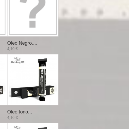
Oleo Negro,...
4,10 €
Oleo tono...
4,10 €