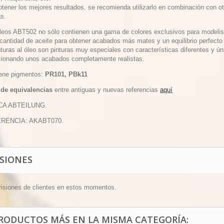
btener los mejores resultados, se recomienda utilizarlo en combinación con 
as.
óleos ABT502 no sólo contienen una gama de colores exclusivos para modelis
cantidad de aceite para obtener acabados más mates y un equilibrio perfecto 
turas al óleo son pinturas muy especiales con características diferentes y ún
cionando unos acabados completamente realistas.
iene pigmentos:
PR101, PBk11
 de equivalencias
entre antiguas y nuevas referencias
aquí
CA ABTEILUNG.
ERENCIA: AKABT070.
ISIONES
visiones de clientes en estos momentos.
PRODUCTOS MÁS EN LA MISMA CATEGORÍA: