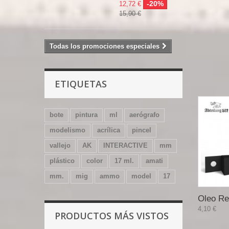
-20%
12,72 €
15,90 €
Todas los promociones especiales
ETIQUETAS
bote
pintura
ml
aerógrafo
modelismo
acrílica
pincel
vallejo
AK
INTERACTIVE
mm
plástico
color
17 ml.
amati
mm.
mig
ammo
model
17
Oleo Re
4,10 €
PRODUCTOS MÁS VISTOS