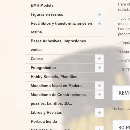
Para o
BMR Models.
realist
Figuras en resina.
- Los 
Recambios y transformaciones en
menor 
Las pin
resina.
propor
Bases Adhesivas, Impresiones
- Cont
varias
*Tabla
Calcas
- MAR
Fotograbados
- REF
Hobby Stencils, Plantillas
Modelismo Naval en Madera.
REV
Modelismo de Construcciones,
puzzles, ladrillos, 3D...
No hay re
Libros y Revistas
Portada tienda
30 