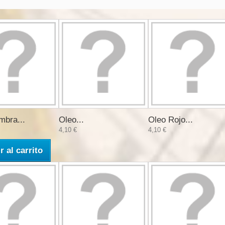
mbra...
Oleo...
Oleo Rojo...
4,10 €
4,10 €
r al carrito