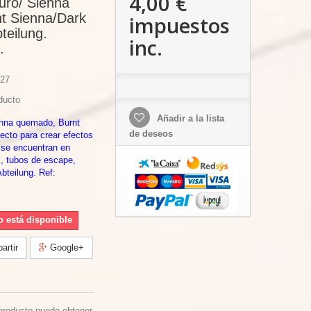
4,00 €
uro/ Sienna
t Sienna/Dark
impuestos
teilung.
inc.
.
27
ducto
Añadir a la lista
enna quemado, Burnt
de deseos
ecto para crear efectos
 se encuentran en
l, tubos de escape,
bteilung. Ref:
o está disponible
rtir
Google+
producto puede obtener