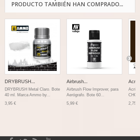
PRODUCTO TAMBIÉN HAN COMPRADO...
DRYBRUSH...
Airbrush...
Acríli
DRYBRUSH Metal Claro. Bote
Airbrush Flow Improver, para
Acríli
40 ml. Marca Ammo by...
Aerógrafo. Bote 60...
CHOC
3,95 €
5,99 €
2,75 €