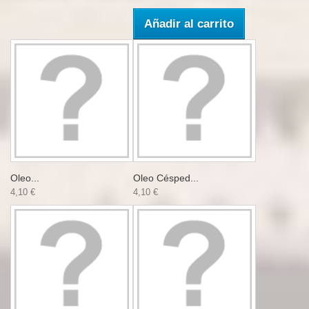
Añadir al carrito
Oleo...
Oleo Césped...
4,10 €
4,10 €