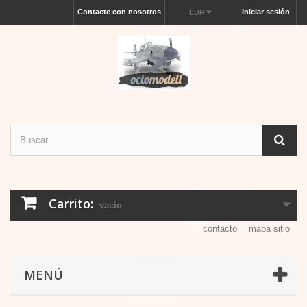
Contacte con nosotros
Iniciar sesión
EUR
Carrito:
vacío
contacto
mapa sitio
MENÚ