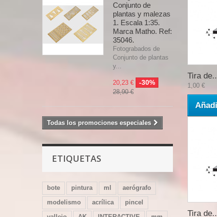
Conjunto de
plantas y malezas
1. Escala 1:35.
Marca Matho. Ref:
35046.
Fotograbados de
Conjunto de plantas
y...
Tira de..
-30%
20,23 €
1,00 €
28,90 €
Añadi
Todas los promociones especiales
ETIQUETAS
bote
pintura
ml
aerógrafo
modelismo
acrílica
pincel
Tira de..
vallejo
AK
INTERACTIVE
mm