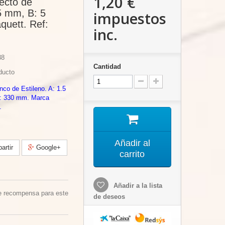
1,20 €
Recto de
.5 mm, B: 5
impuestos
uett. Ref:
inc.
88
Cantidad
ducto
anco de Estileno. A: 1.5
: 330 mm. Marca
.
Añadir al
rtir
Google+
carrito
Añadir a la lista
e recompensa para este
de deseos