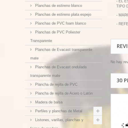
- EL 
Planchas de estireno blanco
TIPO 
Planchas de estireno plata espejo
- MAR
Planchas de PVC foam blanco
- REFE
Planchas de PVC Poliester
Transparente
REV
Planchas de Evacast transparente
mate
No hay re
Planchas de Evacast ondulada
transparente mate
30 
Plancha de rejilla de PVC
Plancha de rejilla de Acero o Latón
Madera de balsa
Perfiles y planchas de Metal
Listones, varillas, planchas y