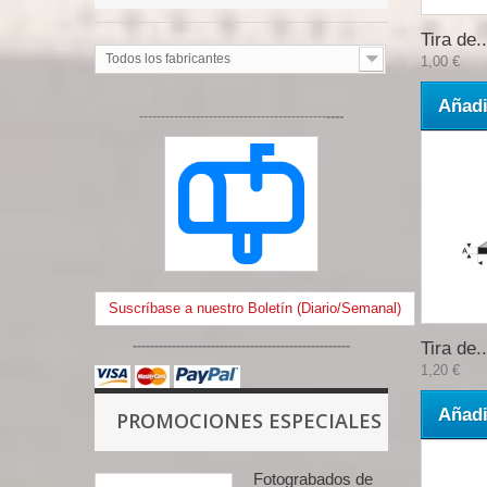
Tira de..
Todos los fabricantes
1,00 €
Añadi
-------------------------------------------
----
Suscríbase a nuestro Boletín (Diario/Semanal)
--------------------------------------------------
Tira de..
1,20 €
Añadi
PROMOCIONES ESPECIALES
Fotograbados de