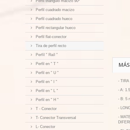
Perfil triangulo macizo 90º
Perfil cuadrado macizo
Perfil cuadrado hueco
Perfil rectangular hueco
Perfil flat-conector
Tira de perfil recto
Perfíl " Raíl "
MÁS
Perfil en " T "
Perfil en " U "
- TIR
Perfil en " I "
- A: 1
Perfil en " L "
- B: 5
Perfil en " H "
- LON
T - Conector
- MAT
T- Conector Transversal
DIFER
L- Conector