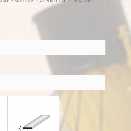
LEXIBLE Y MOLDEABLE, APROVECHABLE PARA TODO