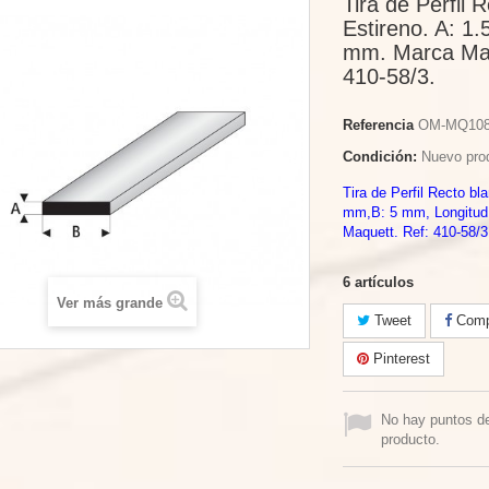
Tira de Perfil 
Estireno. A: 1
mm. Marca Maq
410-58/3.
Referencia
OM-MQ10
Condición:
Nuevo pro
Tira de Perfil Recto bl
mm,B: 5 mm, Longitud
Maquett. Ref: 410-58/3
6
artículos
Ver más grande
Tweet
Compa
Pinterest
No hay puntos d
producto.