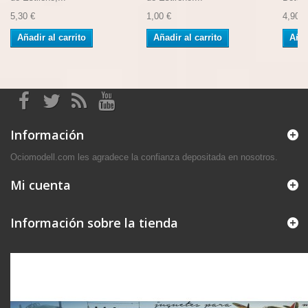
5,30 €
1,00 €
4,90 €
Añadir al carrito
Añadir al carrito
Añad
Información
Ociomodell.com les agradece la confianza depositada en nosotros.
Mi cuenta
Información sobre la tienda