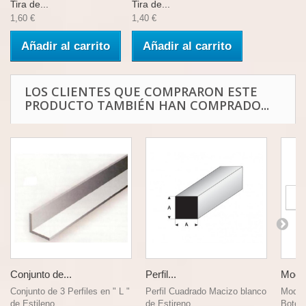
Tira de...
Tira de...
1,60 €
1,40 €
Añadir al carrito
Añadir al carrito
LOS CLIENTES QUE COMPRARON ESTE
PRODUCTO TAMBIÉN HAN COMPRADO...
Conjunto de...
Perfil...
Model
Conjunto de 3 Perfiles en " L "
Perfil Cuadrado Macizo blanco
Model
de Estileno,...
de Estireno....
Bote d