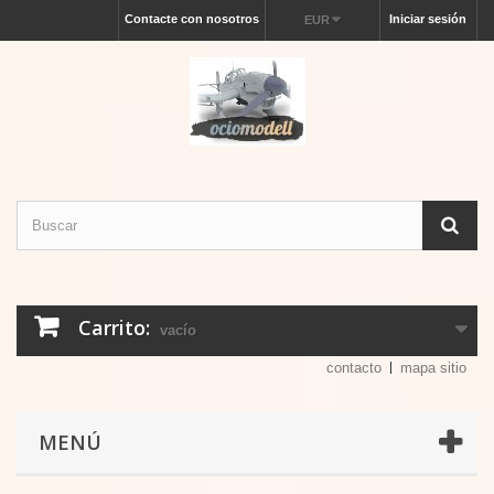
Contacte con nosotros
Iniciar sesión
EUR
Carrito:
vacío
contacto
mapa sitio
MENÚ