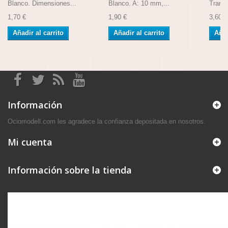
Blanco. Dimensiones...
Blanco. A: 10 mm,...
Transp
1,70 €
1,90 €
3,60 €
Añadir al carrito
Añadir al carrito
Añad
Información
Ociomodell.com les agradece la confianza depositada en nosotros.
Mi cuenta
Información sobre la tienda