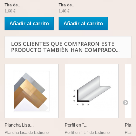
Tira de...
Tira de...
1,60 €
1,40 €
Añadir al carrito
Añadir al carrito
LOS CLIENTES QUE COMPRARON ESTE
PRODUCTO TAMBIÉN HAN COMPRADO...
Plancha Lisa...
Perfíl en "...
Planc
Plancha Lisa de Estireno
Perfíl en " L " de Estireno
Planch