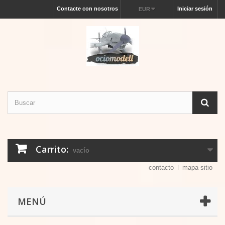
Contacte con nosotros
Iniciar sesión
EUR
Carrito:
vacío
contacto
mapa sitio
MENÚ