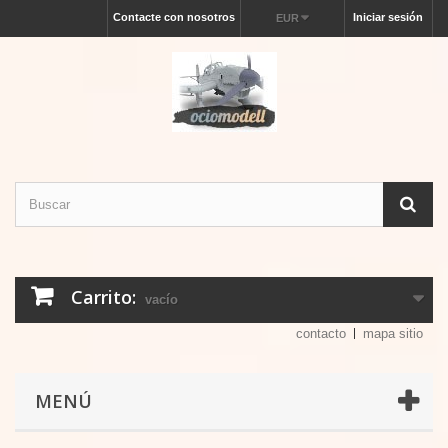
Contacte con nosotros
Iniciar sesión
EUR
Carrito:
vacío
contacto
mapa sitio
MENÚ