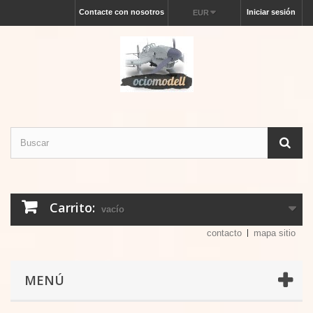
Contacte con nosotros
Iniciar sesión
EUR
Carrito:
vacío
contacto
mapa sitio
MENÚ