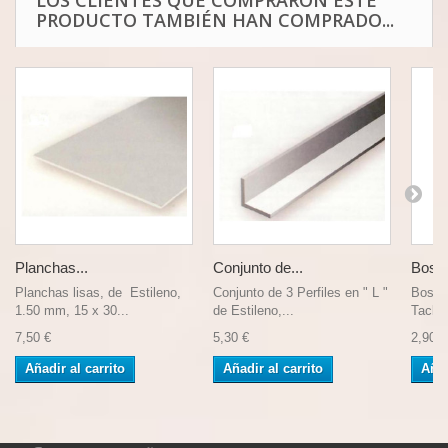
LOS CLIENTES QUE COMPRARON ESTE
PRODUCTO TAMBIÉN HAN COMPRADO...
Planchas...
Conjunto de...
Bostik
Planchas lisas, de Estileno,
Conjunto de 3 Perfiles en " L "
Bostik
1.50 mm, 15 x 30...
de Estileno,...
Tack. 
7,50 €
5,30 €
2,90 €
Añadir al carrito
Añadir al carrito
Añad