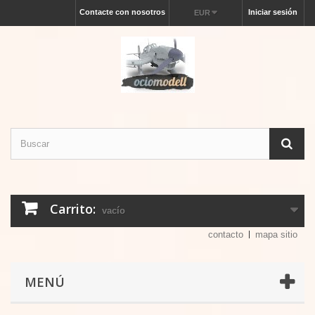
Contacte con nosotros
Iniciar sesión
EUR
Carrito:
vacío
contacto
mapa sitio
MENÚ