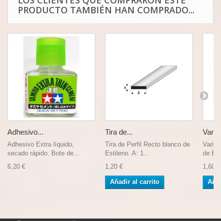
LOS CLIENTES QUE COMPRARON ESTE
PRODUCTO TAMBIÉN HAN COMPRADO...
Adhesivo...
Tira de...
Varilla
Adhesivo Extra líquido,
Tira de Perfil Recto blanco de
Varill
secado rápido. Bote de...
Estileno. A: 1...
de Est
6,20 €
1,20 €
1,60 €
Añadir al carrito
Añad