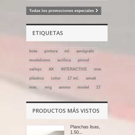
Todas los promociones especiales
ETIQUETAS
bote
pintura
ml
aerógrafo
modelismo
acrílica
pincel
vallejo
AK
INTERACTIVE
mm
plástico
color
17 ml.
amati
mm.
mig
ammo
model
17
PRODUCTOS MÁS VISTOS
Planchas lisas,
1.50...