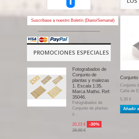
LOS
Suscríbase a nuestro Boletín (Diario/Semanal)
--------------------------------------------------
PROMOCIONES ESPECIALES
Fotograbados de
Conjunto de
Conjunto 
plantas y malezas
Conjunto d
1. Escala 1:35.
Caña de Es
Marca Matho. Ref:
35046.
5,30 €
Fotograbados de
Conjunto de plantas
Añadir a
y...
-30%
20,23 €
28,90 €