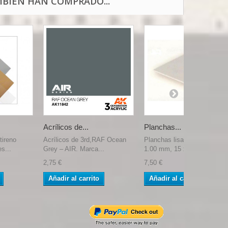
BIÉN HAN COMPRADO...
Acrílicos de...
Planchas...
tireno
Acrílicos de 3rd,RAF Ocean
Planchas lisas, de Estileno
s...
Grey – AIR. Marca...
1.00 mm, 15 x 30...
2,75 €
7,50 €
Añadir al carrito
Añadir al carrito