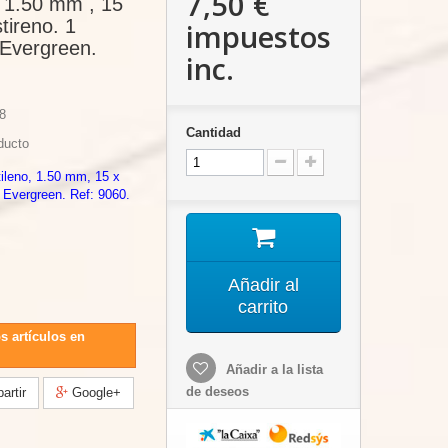
7,50 €
, 1.50 mm , 15
tireno. 1
impuestos
 Evergreen.
inc.
8
Cantidad
ducto
ileno, 1.50 mm, 15 x
 Evergreen. Ref: 9060.
Añadir al
carrito
s artículos en
Añadir a la lista
de deseos
rtir
Google+