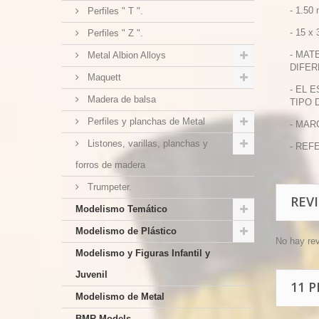
- 1.50
Perfiles " T ".
- 15 x
Perfiles " Z ".
- MAT
Metal Albion Alloys
DIFER
Maquett
- EL 
Madera de balsa
TIPO 
Perfiles y planchas de Metal
- MAR
Listones, varillas, planchas y
- REF
forros de madera
Trumpeter.
REV
Modelismo Temático
Modelismo de Plástico
No hay re
Modelismo y Figuras Infantil y
Juvenil
11 
Modelismo de Metal
BMR Models.