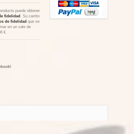
producto puede obtener
e fidelidad
. Su carrito
s de fidelidad
que se
rmar en un vale de
08 €
.
ebook!