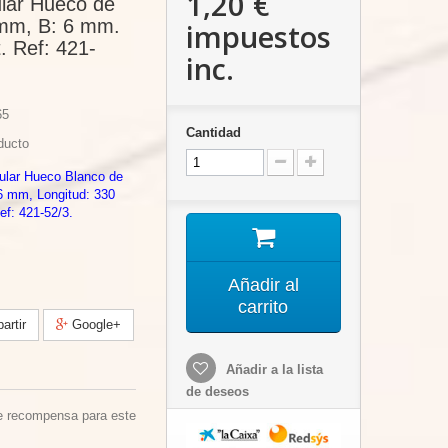
1,20 €
ular Hueco de
 mm, B: 6 mm.
impuestos
. Ref: 421-
inc.
65
Cantidad
ducto
gular Hueco Blanco de
6 mm, Longitud: 330
f: 421-52/3.
Añadir al
carrito
rtir
Google+
Añadir a la lista
de deseos
e recompensa para este