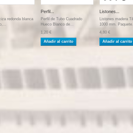
Perfil...
Listones...
ciza redonda blanca
Perfil de Tubo Cuadrado
Listones madera Ti
,...
Hueco Blanco de...
1000 mm. Paquete.
1,20 €
4,80 €
Añadir al carrito
Añadir al carrito