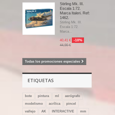
Stirling Mk. III.
Escala 1:72.
Marca Italeri. Ref:
1462.
Stirling Mk. III.
Escala 1:72.
Marca...
-10%
40,41 €
44,90 €
Todas los promociones especiales
ETIQUETAS
bote
pintura
ml
aerógrafo
modelismo
acrílica
pincel
vallejo
AK
INTERACTIVE
mm