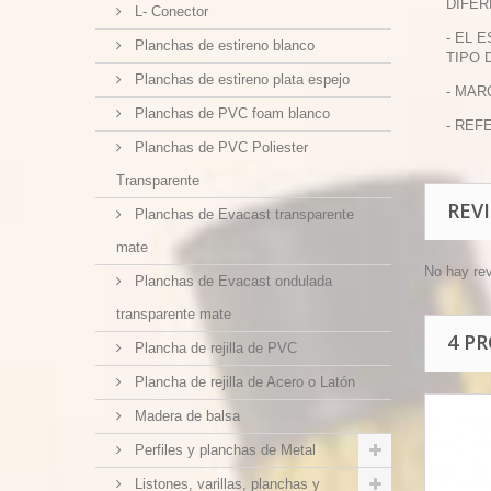
DIFER
L- Conector
- EL 
Planchas de estireno blanco
TIPO 
Planchas de estireno plata espejo
- MAR
Planchas de PVC foam blanco
- REFE
Planchas de PVC Poliester
Transparente
REV
Planchas de Evacast transparente
mate
No hay re
Planchas de Evacast ondulada
transparente mate
4 P
Plancha de rejilla de PVC
Plancha de rejilla de Acero o Latón
Madera de balsa
Perfiles y planchas de Metal
Listones, varillas, planchas y