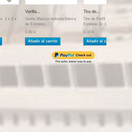
Varilla...
Tira de...
lo 1 x 3 x
Varilla Maciza redonda blanca
Tira de Perfil Recto blanco 
..
de Estireno,...
Estileno. A: 1...
0,80 €
1,00 €
Añadir al carrito
Añadir al carrito