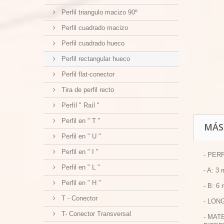
Perfil triangulo macizo 90º
Perfil cuadrado macizo
Perfil cuadrado hueco
Perfil rectangular hueco
Perfil flat-conector
Tira de perfil recto
Perfíl " Raíl "
Perfil en " T "
MÁS
Perfil en " U "
Perfil en " I "
- PER
Perfil en " L "
- A: 3
Perfil en " H "
- B: 6
T - Conector
- LON
T- Conector Transversal
- MAT