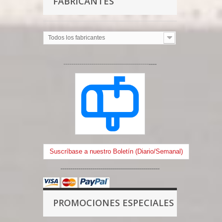
FABRICANTES
Todos los fabricantes
-------------------------------------------
----
Suscríbase a nuestro Boletín (Diario/Semanal)
--------------------------------------------------
PROMOCIONES ESPECIALES