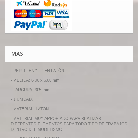
MÁS
- PERFIL EN " L " EN LATÓN.
- MEDIDA: 6.00 x 6.00 mm
- LARGURA: 305 mm.
- 1 UNIDAD.
- MATERIAL: LATON.
- MATERIAL MUY APROPIADO PARA REALIZAR
DIFERENTES ELEMENTOS PARA TODO TIPO DE TRABAJOS
DENTRO DEL MODELISMO.