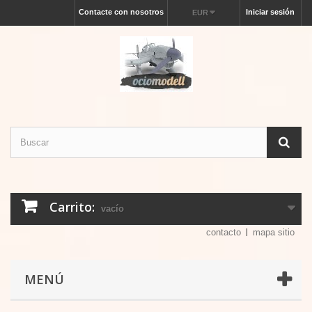
Contacte con nosotros
Iniciar sesión
EUR
Carrito:
vacío
contacto
mapa sitio
MENÚ