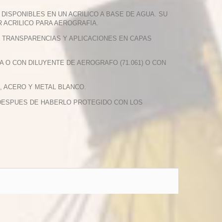
DISPONIBLES EN UN ACRILICO A BASE DE AGUA. SU
R ACRILICO PARA AEROGRAFIA.
S, TRANSPARENCIAS Y APLICACIONES EN CAPAS
A O CON DILUYENTE DE AEROGRAFO (71.061) O CON
, ACERO Y METAL BLANCO.
O DESPUES DE HABERLO PROTEGIDO CON LOS