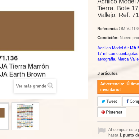
Acrilico Model 
Tierra. Bote 1
Vallejo. Ref: 7
Referencia
OM-VJ113
Condición:
Nuevo pro
Acrilico Model Air
IJA M
17 ml con cuentagotas
aerografia. Marca Valle
3
artículos
Advertencia: ¡Último
Ver más grande
inventario!
Tweet
Compa
Pinterest
Al comprar este 
hasta
1
punto de