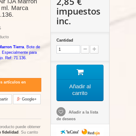
2,85 €
Air IJA Marron
7 ml. Marca
impuestos
1.136.
inc.
5
ducto
Cantidad
arron Tierra
. Bote de
. Especialmente para
jo. Ref: 71.136.
s artículos en
Añadir al
carrito
rtir
Google+
Añadir a la lista
de deseos
producto puede obtener
 fidelidad
. Su carrito