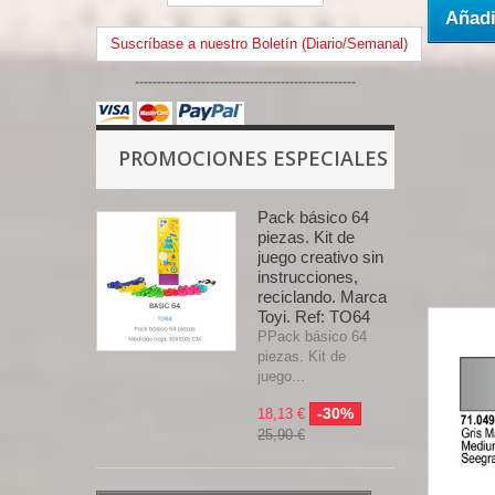
Añadi
Suscríbase a nuestro Boletín (Diario/Semanal)
--------------------------------------------------
PROMOCIONES ESPECIALES
Pack básico 64
piezas. Kit de
juego creativo sin
instrucciones,
reciclando. Marca
Toyi. Ref: TO64
PPack básico 64
piezas. Kit de
juego...
-30%
18,13 €
25,90 €