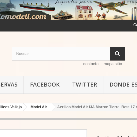
C
contacto
mapa sitio
SERVAS
FACEBOOK
TWITTER
DONDE E
ílicos Vallejo
Model Air
Acrilico Model Air IJA Marron Tierra. Bote 17 m