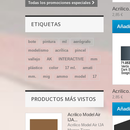
Todas los promociones especiales
Acrilico.
2,85 €
ETIQUETAS
Añadi
bote
pintura
ml
aerógrafo
modelismo
acrílica
pincel
vallejo
AK
INTERACTIVE
mm
plástico
color
17 ml.
amati
mm.
mig
ammo
model
17
Acrilico.
2,85 €
PRODUCTOS MÁS VISTOS
Añadi
Acrilico Model Air
IJA...
Acrilico Model Air IJA