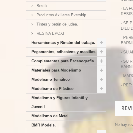
Bostik
- LA 
RESIS
Productos Axiliares Evership
- SE 
Tintes y betún de judea.
DILUI
RESINA EPOXI
- PER
Herramientas y Rincón del trabajo.
BARNI
Pegamentos, adhesivos y masillas.
- SU 
Complementos para Escenografia
- SU 
BARNI
Materiales para Modelismo
- MAR
Modelismo Temático
- REF:
Modelismo de Plástico
Modelismo y Figuras Infantil y
Juvenil
REV
Modelismo de Metal
No hay re
BMR Models.