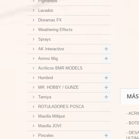
Pigmentos
Lavados
Dioramas FX
Weathering Effects
Sprays
AK Interactive
Ammo Mig
Acrílicos BMR MODELS
Humbrol
MR. HOBBY / GUNZE
MÁS
Tamiya
ROTULADORES POSCA
- ACR
Masilla Milliput
- BOT
Masilla JOVI
- DES
Pinceles
ULTIM