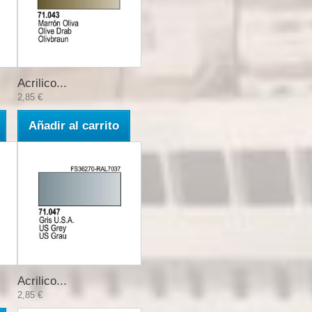
Acrilico...
2,85 €
Añadir al carrito
Acrilico...
2,85 €