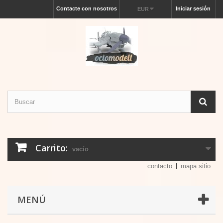
Contacte con nosotros
Iniciar sesión
EUR
Carrito:
vacío
contacto
mapa sitio
MENÚ