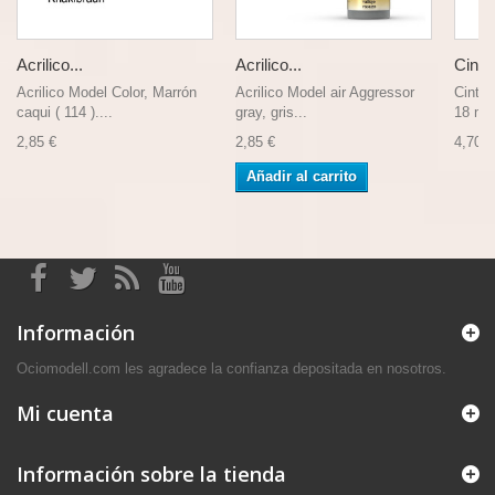
Acrilico...
Acrilico...
Cinta.
Acrilico Model Color, Marrón
Acrilico Model air Aggressor
Cinta
caqui ( 114 )....
gray, gris...
18 m).
2,85 €
2,85 €
4,70 €
Añadir al carrito
Información
Ociomodell.com les agradece la confianza depositada en nosotros.
Mi cuenta
Información sobre la tienda