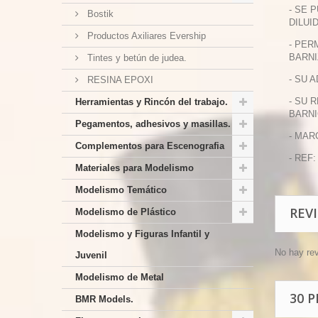
- SE 
Bostik
DILUI
Productos Axiliares Evership
- PER
BARNI
Tintes y betún de judea.
- SU 
RESINA EPOXI
- SU 
Herramientas y Rincón del trabajo.
BARNI
Pegamentos, adhesivos y masillas.
- MAR
Complementos para Escenografia
- REF:
Materiales para Modelismo
Modelismo Temático
REV
Modelismo de Plástico
Modelismo y Figuras Infantil y
No hay re
Juvenil
Modelismo de Metal
30 
BMR Models.