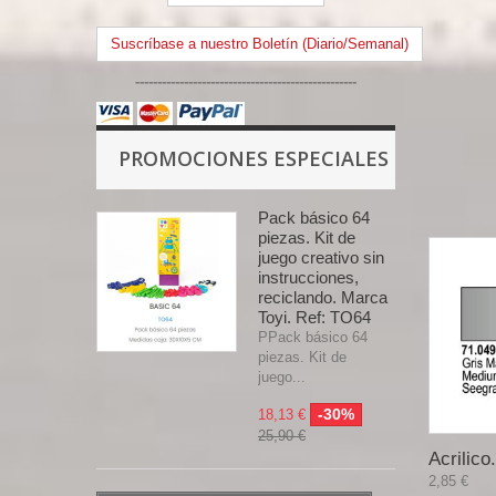
Suscríbase a nuestro Boletín (Diario/Semanal)
--------------------------------------------------
PROMOCIONES ESPECIALES
Pack básico 64
piezas. Kit de
juego creativo sin
instrucciones,
reciclando. Marca
Toyi. Ref: TO64
PPack básico 64
piezas. Kit de
juego...
-30%
18,13 €
25,90 €
Acrilico.
2,85 €