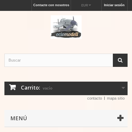
Contacte con nosotros
Iniciar sesión
EUR
Carrito:
vacío
contacto
mapa sitio
MENÚ