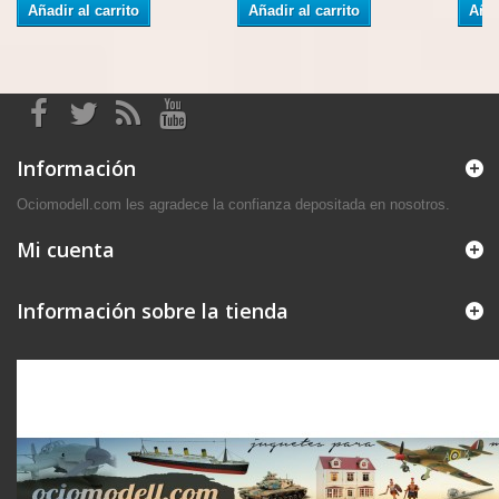
Añadir al carrito
Añadir al carrito
Añad
Información
Ociomodell.com les agradece la confianza depositada en nosotros.
Mi cuenta
Información sobre la tienda