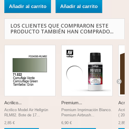
Añadir al carrito
Añadir al carrito
LOS CLIENTES QUE COMPRARON ESTE
PRODUCTO TAMBIÉN HAN COMPRADO...
Acrilico...
Premium...
Acrili
Acrilico Model Air Hellgrün
Premium Imprimación Blanco.
Acrili
RLM82. Bote de 17...
Premium Airbrush...
( 200 )
2,85 €
6,90 €
2,85 €