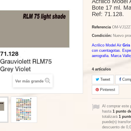
Acrilico Model A
Bote 17 ml. Ma
Ref: 71.128.
Referencia
OM-VJ122
Condición:
Nuevo pro
Acrilico Model Air
Gris
con cuentagotas. Espe
aerografia. Marca Valle
4
artículos
Tweet
Compa
Ver más grande
Pinterest
Al comprar este 
hasta
1
punto de
totalizará
1
punto
puede(n) transfo
descuento de
0,