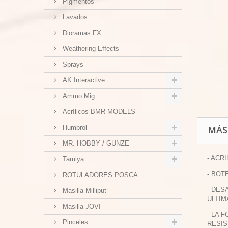
Pigmentos
Lavados
Dioramas FX
Weathering Effects
Sprays
AK Interactive
Ammo Mig
Acrílicos BMR MODELS
Humbrol
MÁS
MR. HOBBY / GUNZE
- ACR
Tamiya
- BOT
ROTULADORES POSCA
- DES
Masilla Milliput
ULTIM
Masilla JOVI
- LA 
Pinceles
RESIS