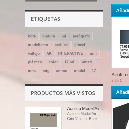
Añadi
ETIQUETAS
bote
pintura
ml
aerógrafo
modelismo
acrílica
pincel
vallejo
AK
INTERACTIVE
mm
plástico
color
17 ml.
amati
mm.
mig
ammo
model
17
Acrilico.
2,85 €
PRODUCTOS MÁS VISTOS
Añadi
Acrilico Model Air...
Acrilico Model Air
Gris Violeta. Bote...