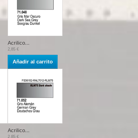
Acrilico...
2,85 €
Añadir al carrito
Acrilico...
2,85 €