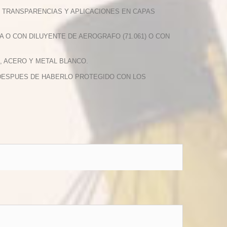
S, TRANSPARENCIAS Y APLICACIONES EN CAPAS
A O CON DILUYENTE DE AEROGRAFO (71.061) O CON
, ACERO Y METAL BLANCO.
O DESPUES DE HABERLO PROTEGIDO CON LOS