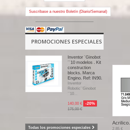
Suscríbase a nuestro Boletín (Diario/Semanal)
--------------------------------------------------
PROMOCIONES ESPECIALES
Inventor `Ginobot
´´10 modelos . Kit
construction
blocks. Marca
Engino. Ref: IN90.
Inventor
Robotic``Ginobot
´´10...
-20%
140,00 €
175,00 €
Acrilico.
Todas los promociones especiales
2,85 €