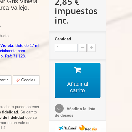
2,85 €
ir Gris Violeta.
rca Vallejo.
impuestos
inc.
7
ducto
Cantidad
 Violeta
. Bote de 17 ml
cialmente para
jo. Ref: 71.128.
rtir
Google+
Añadir al
carrito
producto puede obtener
Añadir a la lista
 fidelidad
. Su carrito
de deseos
 de fidelidad
que se
rmar en un vale de
01 €
.