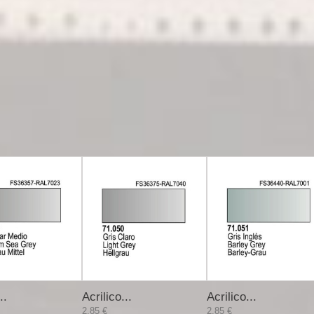
..
Acrilico...
Acrilico...
2,85 €
2,85 €