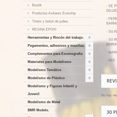
Bostik
- SE 
DILUI
Productos Axiliares Evership
- PER
Tintes y betún de judea.
BARNI
RESINA EPOXI
- SU 
Herramientas y Rincón del trabajo.
- SU 
BARNI
Pegamentos, adhesivos y masillas.
- MAR
Complementos para Escenografia
- REF:
Materiales para Modelismo
Modelismo Temático
Modelismo de Plástico
REV
Modelismo y Figuras Infantil y
Juvenil
No hay re
Modelismo de Metal
BMR Models.
30 