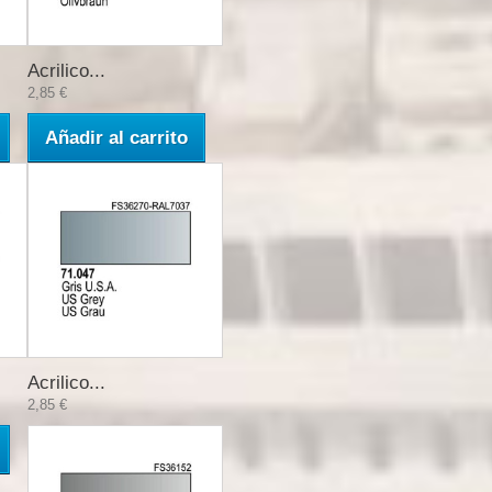
Acrilico...
2,85 €
Añadir al carrito
Acrilico...
2,85 €