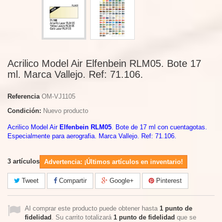
Acrilico Model Air Elfenbein RLM05. Bote 17
ml. Marca Vallejo. Ref: 71.106.
Referencia
OM-VJ1105
Condición:
Nuevo producto
Acrilico Model Air
Elfenbein RLM05
. Bote de 17 ml con cuentagotas.
Especialmente para aerografia. Marca Vallejo. Ref: 71.106.
3
artículos
Advertencia: ¡Últimos artículos en inventario!
Tweet
Compartir
Google+
Pinterest
Al comprar este producto puede obtener hasta
1
punto de
fidelidad
. Su carrito totalizará
1
punto de fidelidad
que se