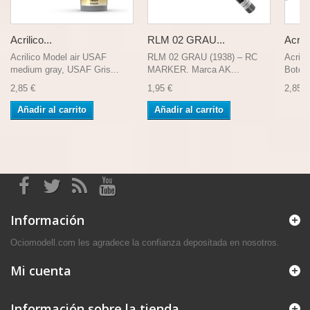
Acrilico...
RLM 02 GRAU...
Acrili
Acrilico Model air USAF
RLM 02 GRAU (1938) – RC
Acrili
medium gray, USAF Gris...
MARKER. Marca AK...
Bote d
2,85 €
1,95 €
2,85 €
Añadir al carrito
Añadir al carrito
Información
Ociomodell.com les agradece la confianza depositada en nosotros.
Mi cuenta
Información sobre la tienda