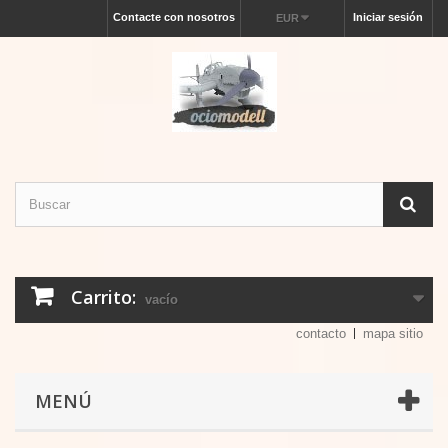
Contacte con nosotros
Iniciar sesión
EUR
Carrito:
vacío
contacto
mapa sitio
MENÚ