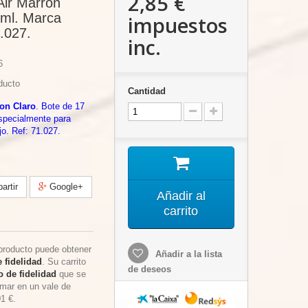
2,85 €
Air Marron
 ml. Marca
impuestos
1.027.
inc.
6
ducto
Cantidad
on Claro
. Bote de 17
specialmente para
jo. Ref: 71.027.
rtir
Google+
Añadir al
carrito
producto puede obtener
Añadir a la lista
 fidelidad
. Su carrito
de deseos
 de fidelidad
que se
rmar en un vale de
01 €
.