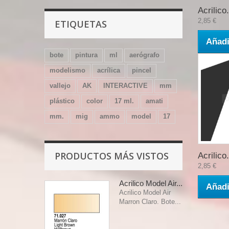
Acrilico.
2,85 €
ETIQUETAS
Añadi
bote
pintura
ml
aerógrafo
modelismo
acrílica
pincel
vallejo
AK
INTERACTIVE
mm
plástico
color
17 ml.
amati
mm.
mig
ammo
model
17
PRODUCTOS MÁS VISTOS
Acrilico.
2,85 €
Acrilico Model Air...
Añadi
Acrilico Model Air
Marron Claro. Bote...