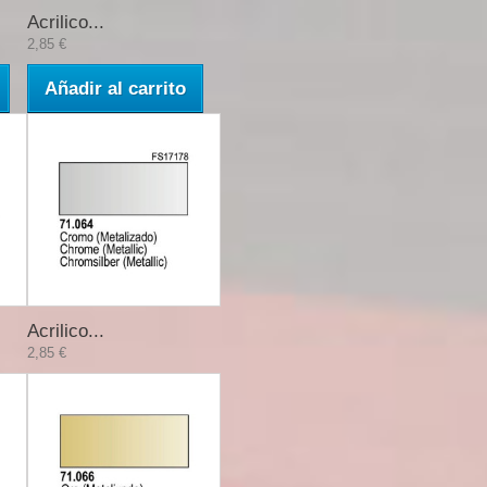
Acrilico...
2,85 €
Añadir al carrito
Acrilico...
2,85 €