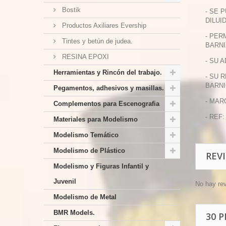
Bostik
- SE 
DILUI
Productos Axiliares Evership
- PER
Tintes y betún de judea.
BARNI
RESINA EPOXI
- SU 
Herramientas y Rincón del trabajo.
- SU 
BARNI
Pegamentos, adhesivos y masillas.
- MAR
Complementos para Escenografia
- REF:
Materiales para Modelismo
Modelismo Temático
Modelismo de Plástico
REV
Modelismo y Figuras Infantil y
Juvenil
No hay re
Modelismo de Metal
BMR Models.
30 