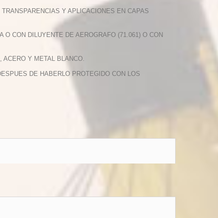
S, TRANSPARENCIAS Y APLICACIONES EN CAPAS
A O CON DILUYENTE DE AEROGRAFO (71.061) O CON
, ACERO Y METAL BLANCO.
O DESPUES DE HABERLO PROTEGIDO CON LOS