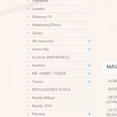
Pigmentos
Lavados
Dioramas FX
Weathering Effects
Sprays
AK Interactive
Ammo Mig
Acrílicos BMR MODELS
Humbrol
MÁS
MR. HOBBY / GUNZE
- ACR
Tamiya
- BOT
ROTULADORES POSCA
- DES
Masilla Milliput
ULTIM
Masilla JOVI
- LA 
Pinceles
RESIS