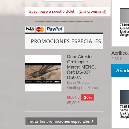
Suscríbase a nuestro Boletín (Diario/Semanal)
--------------------------------------------------
PROMOCIONES ESPECIALES
Acrilico.
Dune Atreides
2,85 €
Ornithopter.
Marca: MENG.
Añadi
Ref: DS-007,
DS007.
Dune Atreides
Ornithopter. Marca:...
-20%
68,64 €
85,80 €
Todas los promociones especiales