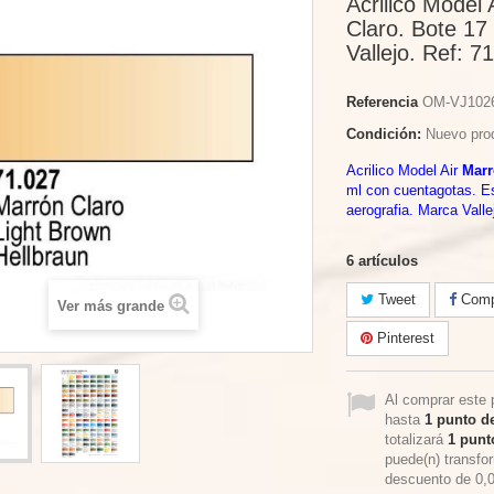
Acrilico Model 
Claro. Bote 17
Vallejo. Ref: 7
Referencia
OM-VJ102
Condición:
Nuevo pro
Acrilico Model Air
Marr
ml con cuentagotas. E
aerografia. Marca Valle
6
artículos
Tweet
Compa
Ver más grande
Pinterest
Al comprar este 
hasta
1
punto de
totalizará
1
punto
puede(n) transfo
descuento de
0,