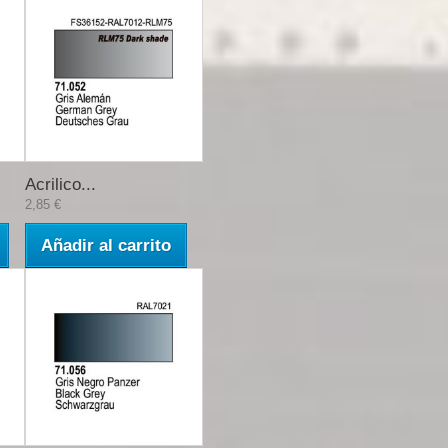
Acrilico...
2,85 €
Añadir al carrito