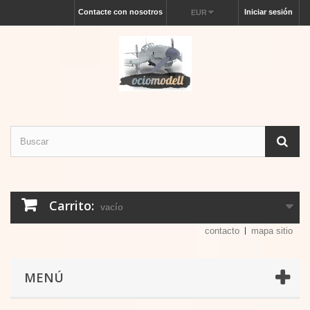
Contacte con nosotros
Iniciar sesión
EUR
Carrito:
vacío
contacto
mapa sitio
MENÚ