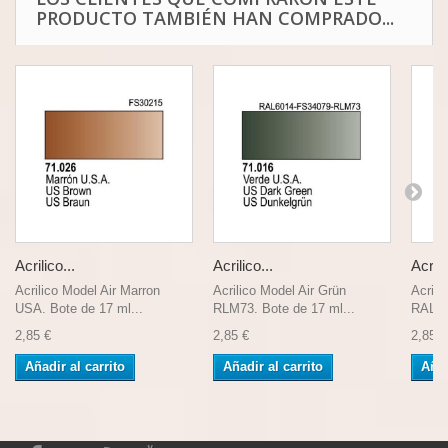
PRODUCTO TAMBIÉN HAN COMPRADO...
Acrilico...
Acrilico...
Acrili
Acrilico Model Air Marron
Acrilico Model Air Grün
Acrili
USA. Bote de 17 ml...
RLM73. Bote de 17 ml...
RAL80
2,85 €
2,85 €
2,85 €
Añadir al carrito
Añadir al carrito
Añad