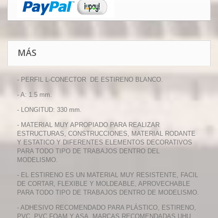
MÁS
- PERFIL L-CONECTOR DE ESTIRENO BLANCO.
- A: 1.5 mm.
- LONGITUD: 330 mm.
- MATERIAL MUY APROPIADO PARA REALIZAR
ESTRUCTURAS, CONSTRUCCIONES, MATERIAL RODANTE
Y ESTATICO Y DIFERENTES ELEMENTOS DECORATIVOS
PARA TODO TIPO DE TRABAJOS DENTRO DEL
MODELISMO.
- EL ESTIRENO ES UN MATERIAL MUY RESISTENTE, FACIL
DE CORTAR, FLEXIBLE Y MOLDEABLE, APROVECHABLE
PARA TODO TIPO DE TRABAJOS DENTRO DE MODELISMO.
- ADHESIVO RECOMENDADO PARA PLÁSTICO, ESTIRENO,
PVC, PVC FOAM Y ASA. MARCAS RECOMENDADAS UHU