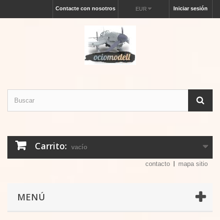
Contacte con nosotros
Iniciar sesión
EUR
Carrito:
vacío
contacto
mapa sitio
MENÚ