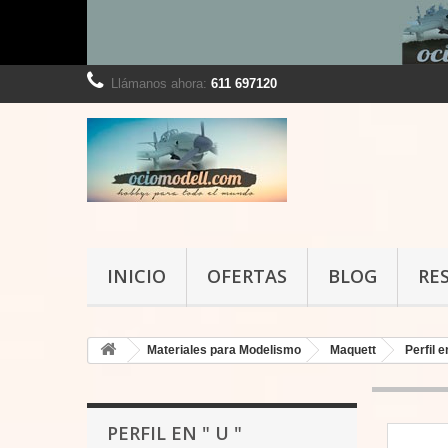
Llámanos ahora:
611 697120
INICIO
OFERTAS
BLOG
RE
Materiales para Modelismo
Maquett
Perfil e
PERFIL EN " U "