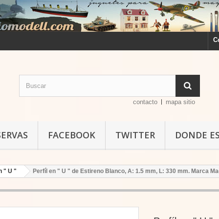
C
contacto
mapa sitio
SERVAS
FACEBOOK
TWITTER
DONDE E
n " U "
Perfíl en " U " de Estireno Blanco, A: 1.5 mm, L: 330 mm. Marca Maq