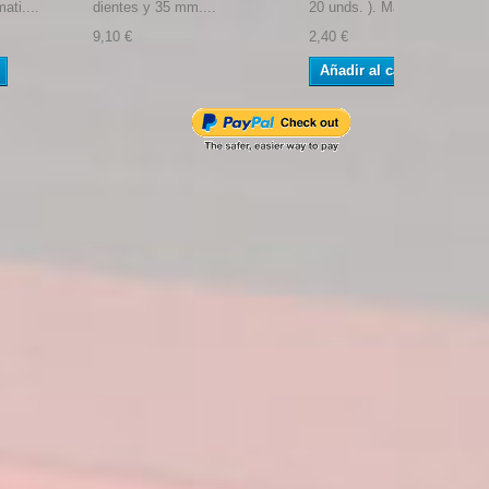
ati....
dientes y 35 mm....
20 unds. ). Marca...
9,10 €
2,40 €
Añadir al carrito