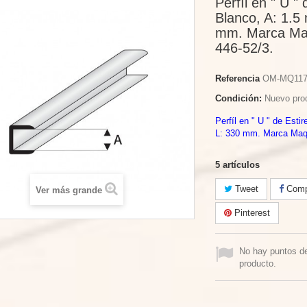
Perfíl en " U "
Blanco, A: 1.5
mm. Marca Maq
446-52/3.
Referencia
OM-MQ117
Condición:
Nuevo pro
Perfíl en " U " de Esti
L: 330 mm. Marca Maqu
5
artículos
Tweet
Compa
Ver más grande
Pinterest
No hay puntos d
producto.