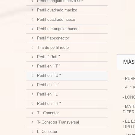
Perfil triangulo macizo 90º
Perfil cuadrado macizo
Perfil cuadrado hueco
Perfil rectangular hueco
Perfil flat-conector
Tira de perfil recto
Perfíl " Raíl "
MÁS
Perfil en " T "
Perfil en " U "
- PER
Perfil en " I "
- A: 1
Perfil en " L "
- LON
Perfil en " H "
- MAT
DIFER
T - Conector
- EL 
T- Conector Transversal
TIPO 
L- Conector