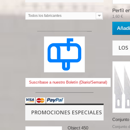
Perfíl en
Todos los fabricantes
1,60 €
Añadi
-------------------------------------------
----
LOS
Suscríbase a nuestro Boletín (Diario/Semanal)
--------------------------------------------------
PROMOCIONES ESPECIALES
Conjunto 
Conjunto d
Object 450