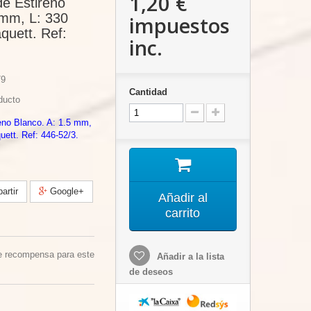
1,20 €
 de Estireno
 mm, L: 330
impuestos
uett. Ref:
inc.
9
Cantidad
ducto
reno Blanco. A: 1.5 mm,
ett. Ref: 446-52/3.
rtir
Google+
Añadir al
carrito
e recompensa para este
Añadir a la lista
de deseos