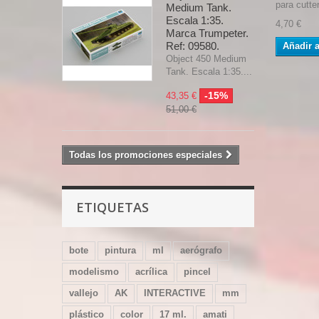
para cutte
Medium Tank.
Escala 1:35.
4,70 €
Marca Trumpeter.
Ref: 09580.
Añadir a
Object 450 Medium
Tank. Escala 1:35....
-15%
43,35 €
51,00 €
Todas los promociones especiales
ETIQUETAS
bote
pintura
ml
aerógrafo
modelismo
acrílica
pincel
vallejo
AK
INTERACTIVE
mm
plástico
color
17 ml.
amati