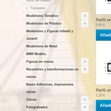
forros de madera
Trumpeter.
Modelismo Temático
Perfíl en
Modelismo de Plástico
0,90 €
Modelismo y Figuras Infantil y
Añadi
Juvenil
Modelismo de Metal
BMR Models.
Figuras en resina.
Recambios y transformaciones en
resina.
Bases Adhesivas, Impresiones
Perfíl en
varias
1,20 €
Calcas
Añadi
Fotograbados