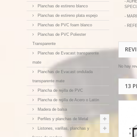
- ADH
Planchas de estireno blanco
SPECI
Planchas de estireno plata espejo
- MAR
Planchas de PVC foam blanco
- REFE
Planchas de PVC Poliester
Transparente
REV
Planchas de Evacast transparente
mate
No hay re
Planchas de Evacast ondulada
transparente mate
13 
Plancha de rejilla de PVC
Plancha de rejilla de Acero o Latón
Madera de balsa
Perfiles y planchas de Metal
Listones, varillas, planchas y