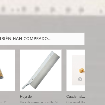
BIÉN HAN COMPRADO...
Hoja de...
Cuadernal...
mm. 20
Hoja de sierra de costilla, 54
Cuadernal Boj doble 3 mm (