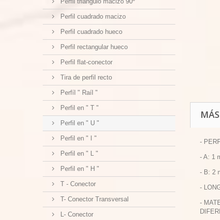
Perfil triangulo macizo 90º
Perfil cuadrado macizo
Perfil cuadrado hueco
Perfil rectangular hueco
Perfil flat-conector
Tira de perfil recto
Perfíl " Raíl "
Perfil en " T "
MÁS
Perfil en " U "
Perfil en " I "
- PER
Perfil en " L "
- A: 1
Perfil en " H "
- B: 2
T - Conector
- LON
T- Conector Transversal
- MAT
DIFER
L- Conector