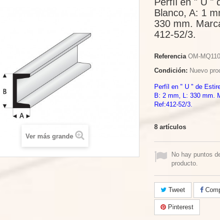
Perfíl en " U "
Blanco, A: 1 m
330 mm. Marca
412-52/3.
Referencia
OM-MQ110
Condición:
Nuevo pro
Perfíl en " U " de Esti
B: 2 mm, L: 330 mm. 
Ref:412-52/3.
8
artículos
Ver más grande
No hay puntos d
producto.
Tweet
Compa
Pinterest