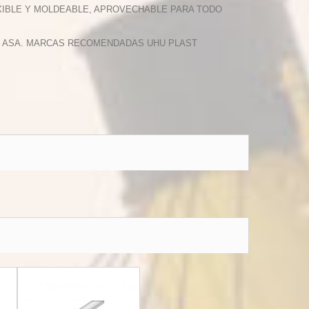
LEXIBLE Y MOLDEABLE, APROVECHABLE PARA TODO
 Y ASA. MARCAS RECOMENDADAS UHU PLAST