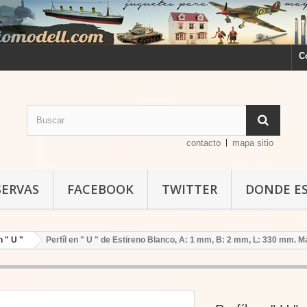
C
contacto
mapa sitio
SERVAS
FACEBOOK
TWITTER
DONDE E
n " U "
Perfíl en " U " de Estireno Blanco, A: 1 mm, B: 2 mm, L: 330 mm. M