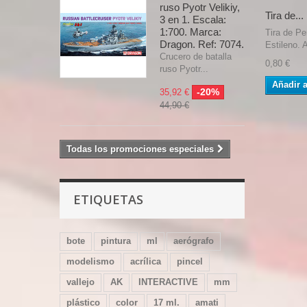
ruso Pyotr Velikiy,
Tira de...
3 en 1. Escala:
1:700. Marca:
Tira de Pe
Dragon. Ref: 7074.
Estileno. A
Crucero de batalla
0,80 €
ruso Pyotr...
Añadir a
-20%
35,92 €
44,90 €
Todas los promociones especiales
ETIQUETAS
bote
pintura
ml
aerógrafo
modelismo
acrílica
pincel
vallejo
AK
INTERACTIVE
mm
plástico
color
17 ml.
amati