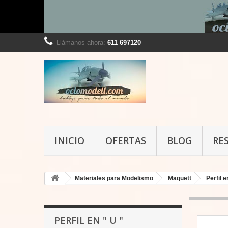
Llámanos ahora:
611 697120
INICIO
OFERTAS
BLOG
RE
Materiales para Modelismo
Maquett
Perfil e
PERFIL EN " U "