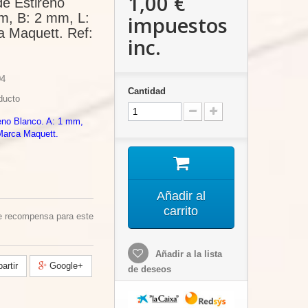
1,00 €
 de Estireno
m, B: 2 mm, L:
impuestos
 Maquett. Ref:
inc.
4
Cantidad
ducto
reno Blanco. A: 1 mm,
Marca Maquett.
Añadir al
carrito
e recompensa para este
Añadir a la lista
rtir
Google+
de deseos