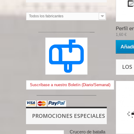
Todos los fabricantes
Perfíl en
-------------------------------------------
----
1,60 €
Añadi
LOS
Suscríbase a nuestro Boletín (Diario/Semanal)
--------------------------------------------------
PROMOCIONES ESPECIALES
Crucero de batalla