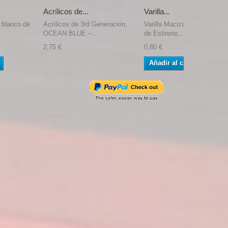
Acrílicos de...
Varilla...
o blanco de
Acrílicos de 3rd Generación,
Varilla Maciza redonda blan
OCEAN BLUE –...
de Estireno,...
2,75 €
0,80 €
Añadir al carrito