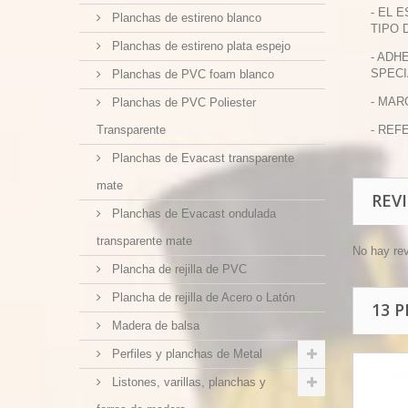
- EL 
Planchas de estireno blanco
TIPO 
Planchas de estireno plata espejo
- ADH
SPECI
Planchas de PVC foam blanco
- MAR
Planchas de PVC Poliester
Transparente
- REFE
Planchas de Evacast transparente
mate
REV
Planchas de Evacast ondulada
transparente mate
No hay re
Plancha de rejilla de PVC
Plancha de rejilla de Acero o Latón
13 
Madera de balsa
Perfiles y planchas de Metal
Listones, varillas, planchas y