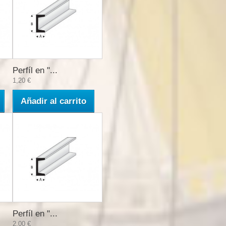
Perfíl en "...
1,20 €
Añadir al carrito
Perfíl en "...
2,00 €