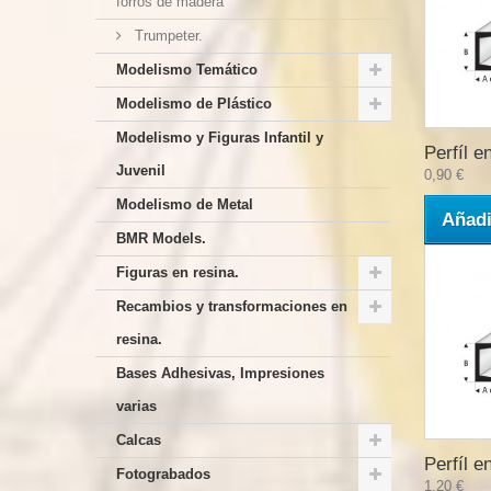
forros de madera
Trumpeter.
Modelismo Temático
Modelismo de Plástico
Modelismo y Figuras Infantil y
Perfíl en
Juvenil
0,90 €
Modelismo de Metal
Añadi
BMR Models.
Figuras en resina.
Recambios y transformaciones en
resina.
Bases Adhesivas, Impresiones
varias
Calcas
Perfíl en
Fotograbados
1,20 €