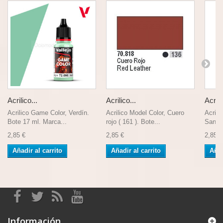
Acrilico...
Acrilico...
Acrili
Acrilico Game Color, Verdín.
Acrilico Model Color, Cuero
Acrili
Bote 17 ml. Marca...
rojo ( 161 ). Bote...
Sangui
2,85 €
2,85 €
2,85 €
Añadir al carrito
Añadir al carrito
Añad
Información