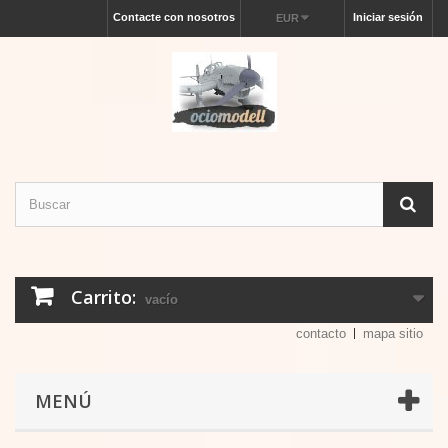
Contacte con nosotros
Iniciar sesión
EUR
Carrito:
vacío
contacto
mapa sitio
MENÚ