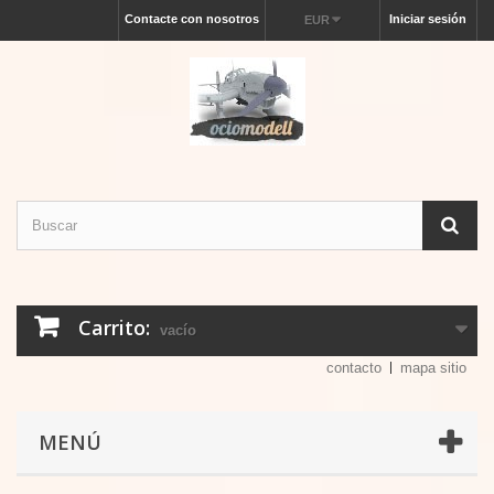
Contacte con nosotros
Iniciar sesión
EUR
Carrito:
vacío
contacto
mapa sitio
MENÚ