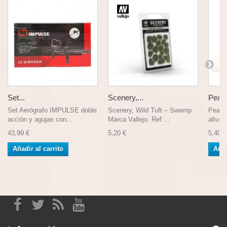
Set...
Scenery,...
Peana
Set Aerógrafo IMPULSE doble
Scenery, Wild Tuft – Swamp.
Peana
acción y agujas con...
Marca Vallejo. Ref:...
altura,
43,99 €
5,20 €
5,40 €
Añadir al carrito
Añad