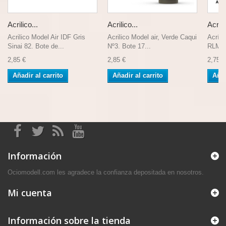
Acrilico...
Acrilico...
Acríli
Acrilico Model Air IDF Gris
Acrilico Model air, Verde Caqui
Acríli
Sinai 82. Bote de...
Nº3. Bote 17...
RLM-Gr
2,85 €
2,85 €
2,75 €
Añadir al carrito
Añadir al carrito
Añad
Información
Ociomodell.com les agradece la confianza depositada en nosotros.
Mi cuenta
Información sobre la tienda