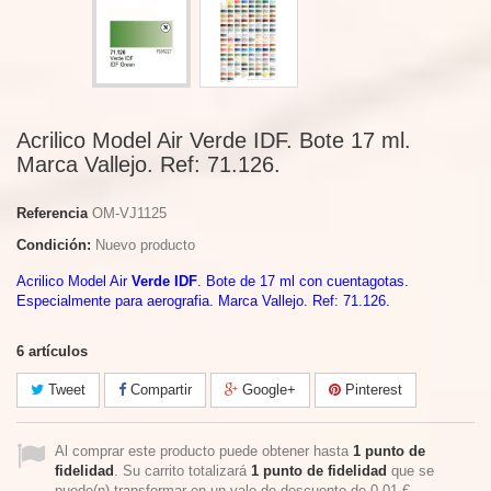
Acrilico Model Air Verde IDF. Bote 17 ml.
Marca Vallejo. Ref: 71.126.
Referencia
OM-VJ1125
Condición:
Nuevo producto
Acrilico Model Air
Verde IDF
. Bote de 17 ml con cuentagotas.
Especialmente para aerografia. Marca Vallejo. Ref: 71.126.
6
artículos
Tweet
Compartir
Google+
Pinterest
Al comprar este producto puede obtener hasta
1
punto de
fidelidad
. Su carrito totalizará
1
punto de fidelidad
que se
puede(n) transformar en un vale de descuento de
0,01 €
.