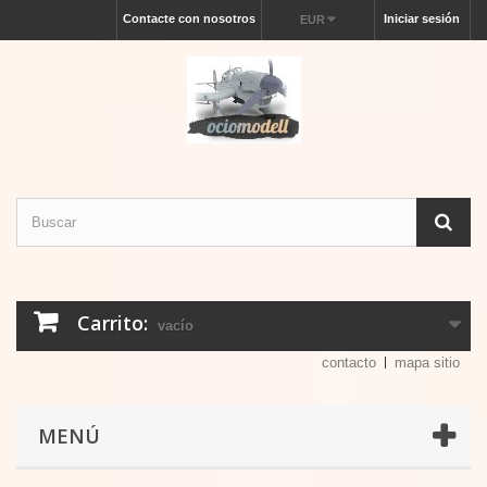
Contacte con nosotros
Iniciar sesión
EUR
Carrito:
vacío
contacto
mapa sitio
MENÚ