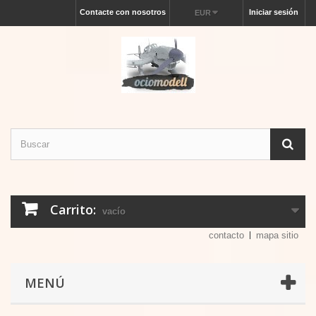
Contacte con nosotros
Iniciar sesión
EUR
Carrito:
vacío
contacto
mapa sitio
MENÚ