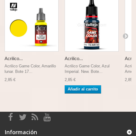
Acrilico...
Acrilico...
Acrili
Acrilico Game Color, Amarillo
Acrilico Game Color, Azul
Acrili
lunar. Bote 17...
Imperial. New. Bote...
Americ
2,85 €
2,85 €
2,85 €
Añadir al carrito
Información