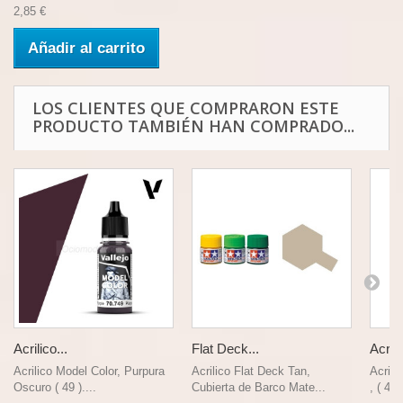
2,85 €
Añadir al carrito
LOS CLIENTES QUE COMPRARON ESTE
PRODUCTO TAMBIÉN HAN COMPRADO...
Acrilico...
Flat Deck...
Acrili
Acrilico Model Color, Purpura
Acrilico Flat Deck Tan,
Acrili
Oscuro ( 49 )....
Cubierta de Barco Mate...
, ( 44 