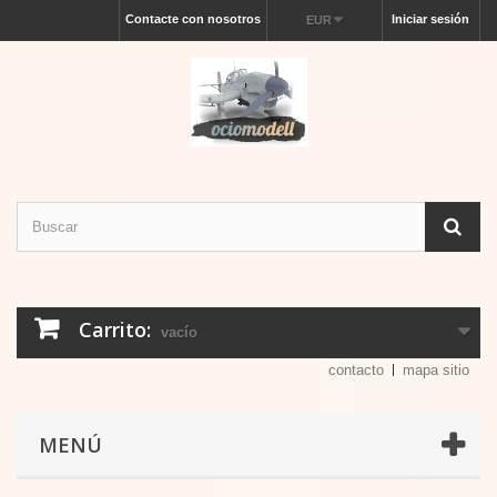
Contacte con nosotros
Iniciar sesión
EUR
Carrito:
vacío
contacto
mapa sitio
MENÚ