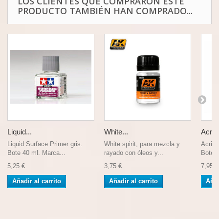
LOS CLIENTES QUE COMPRARON ESTE
PRODUCTO TAMBIÉN HAN COMPRADO...
Liquid...
White...
Acrili
Liquid Surface Primer gris.
White spirit, para mezcla y
Acrili
Bote 40 ml. Marca...
rayado con óleos y...
Bote d
5,25 €
3,75 €
7,95 €
Añadir al carrito
Añadir al carrito
Añad