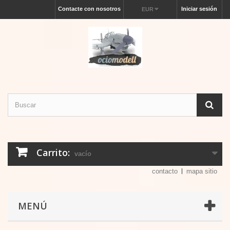
Contacte con nosotros
Iniciar sesión
EUR
Carrito:
vacío
contacto
mapa sitio
MENÚ