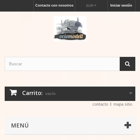
Contacte con nosotros
Iniciar sesión
EUR
Carrito:
vacío
contacto
mapa sitio
MENÚ