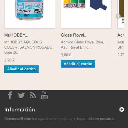
Mr.HOBBY...
Gloss Royal...
Acríli
Mr.HOBBY AQUEOUS
Acrilico Gloss Royal Blue,
Acríli
COLOR .SALMÓN ROSADO,
Azul Royal Brillo...
BRITI
Bote 10...
3,00 €
2,75 €
2,90 €
Añadir al carrito
Añadir al carrito
Información
Ociomodell.com les agradece la confianza depositada en nosotros.