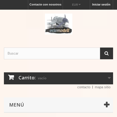
Contacte con nosotros
Iniciar sesión
EUR
Carrito:
vacío
contacto
mapa sitio
MENÚ