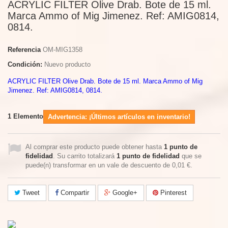
ACRYLIC FILTER Olive Drab. Bote de 15 ml.
Marca Ammo of Mig Jimenez. Ref: AMIG0814,
0814.
Referencia
OM-MIG1358
Condición:
Nuevo producto
ACRYLIC FILTER Olive Drab. Bote de 15 ml. Marca Ammo of Mig
Jimenez. Ref: AMIG0814, 0814.
1
Elemento
Advertencia: ¡Últimos artículos en inventario!
Al comprar este producto puede obtener hasta
1
punto de
fidelidad
. Su carrito totalizará
1
punto de fidelidad
que se
puede(n) transformar en un vale de descuento de
0,01 €
.
Tweet
Compartir
Google+
Pinterest