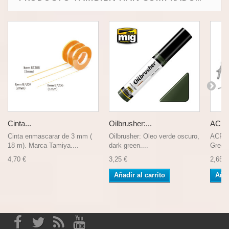
Cinta...
Oilbrusher:...
ACRY
Cinta enmascarar de 3 mm (
Oilbrusher: Oleo verde oscuro,
ACRYL
18 m). Marca Tamiya....
dark green....
Green.
4,70 €
3,25 €
2,65 €
Añadir al carrito
Añad