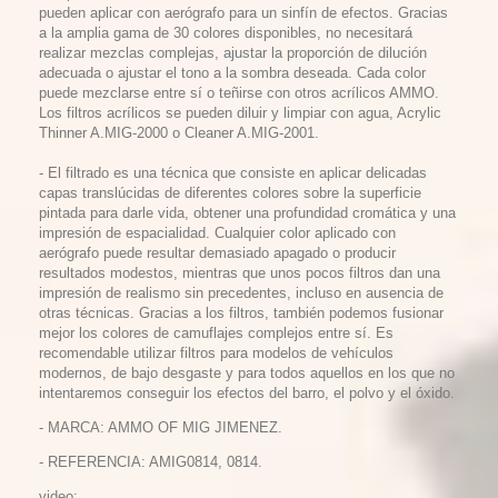
pueden aplicar con aerógrafo para un sinfín de efectos. Gracias
a la amplia gama de 30 colores disponibles, no necesitará
realizar mezclas complejas, ajustar la proporción de dilución
adecuada o ajustar el tono a la sombra deseada. Cada color
puede mezclarse entre sí o teñirse con otros acrílicos AMMO.
Los filtros acrílicos se pueden diluir y limpiar con agua, Acrylic
Thinner A.MIG-2000 o Cleaner A.MIG-2001.
- El filtrado es una técnica que consiste en aplicar delicadas
capas translúcidas de diferentes colores sobre la superficie
pintada para darle vida, obtener una profundidad cromática y una
impresión de espacialidad. Cualquier color aplicado con
aerógrafo puede resultar demasiado apagado o producir
resultados modestos, mientras que unos pocos filtros dan una
impresión de realismo sin precedentes, incluso en ausencia de
otras técnicas. Gracias a los filtros, también podemos fusionar
mejor los colores de camuflajes complejos entre sí. Es
recomendable utilizar filtros para modelos de vehículos
modernos, de bajo desgaste y para todos aquellos en los que no
intentaremos conseguir los efectos del barro, el polvo y el óxido.
- MARCA: AMMO OF MIG JIMENEZ.
- REFERENCIA: AMIG0814, 0814.
video: