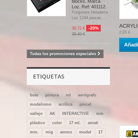
blocks. Marca
Loz. Ref: 401112.
Furgoneta Heladería
Loz 1244 piezas....
ACRYLIC
-20%
30,72 €
2,65 €
38,40 €
Añadi
Todas los promociones especiales
ETIQUETAS
bote
pintura
ml
aerógrafo
modelismo
acrílica
pincel
vallejo
AK
INTERACTIVE
mm
plástico
color
17 ml.
amati
mm.
mig
ammo
model
17