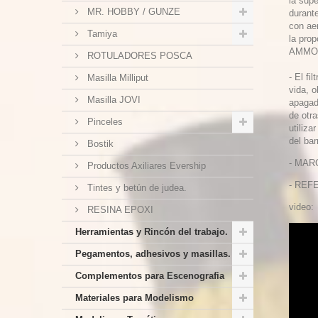
la supe
MR. HOBBY / GUNZE
durant
con aer
Tamiya
la prop
AMMO. 
ROTULADORES POSCA
- El fi
Masilla Milliput
vida, 
Masilla JOVI
apagad
de otr
Pinceles
utiliza
del bar
Bostik
- MAR
Productos Axiliares Evership
- REF
Tintes y betún de judea.
video:
RESINA EPOXI
Herramientas y Rincón del trabajo.
Pegamentos, adhesivos y masillas.
Complementos para Escenografia
Materiales para Modelismo