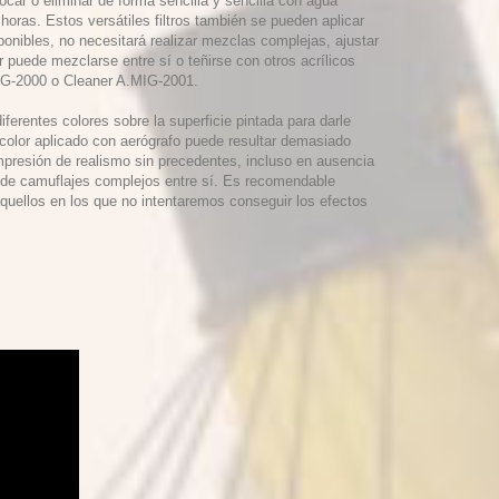
tocar o eliminar de forma sencilla y sencilla con agua
oras. Estos versátiles filtros también se pueden aplicar
ponibles, no necesitará realizar mezclas complejas, ajustar
 puede mezclarse entre sí o teñirse con otros acrílicos
.MIG-2000 o Cleaner A.MIG-2001.
iferentes colores sobre la superficie pintada para darle
 color aplicado con aerógrafo puede resultar demasiado
mpresión de realismo sin precedentes, incluso en ausencia
es de camuflajes complejos entre sí. Es recomendable
aquellos en los que no intentaremos conseguir los efectos