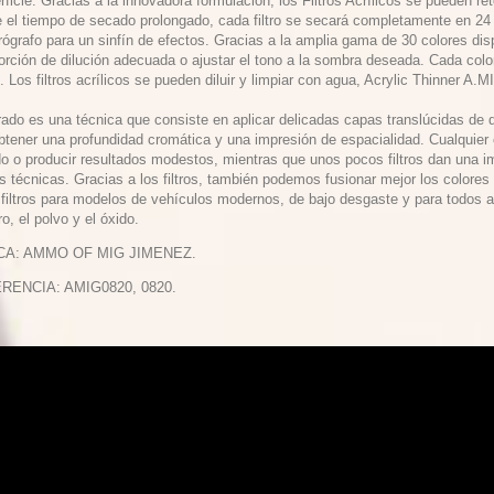
rficie. Gracias a la innovadora formulación, los Filtros Acrílicos se pueden re
e el tiempo de secado prolongado, cada filtro se secará completamente en 24 h
ógrafo para un sinfín de efectos. Gracias a la amplia gama de 30 colores dis
orción de dilución adecuada o ajustar el tono a la sombra deseada. Cada color
Los filtros acrílicos se pueden diluir y limpiar con agua, Acrylic Thinner A
ltrado es una técnica que consiste en aplicar delicadas capas translúcidas de d
obtener una profundidad cromática y una impresión de espacialidad. Cualquier
o o producir resultados modestos, mientras que unos pocos filtros dan una i
as técnicas. Gracias a los filtros, también podemos fusionar mejor los color
r filtros para modelos de vehículos modernos, de bajo desgaste y para todos 
ro, el polvo y el óxido.
CA: AMMO OF MIG JIMENEZ.
ERENCIA: AMIG0820, 0820.