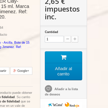
2,65 €
ER Clay-
e 15 ml. Marca
impuestos
imenez. Ref:
inc.
20.
64
Cantidad
ducto
 Arcilla. Bote de 15
g Jimenez. Ref:
Añadir al
rtir
Google+
carrito
Añadir a la lista
producto puede obtener
de deseos
 fidelidad
. Su carrito
 de fidelidad
que se
rmar en un vale de