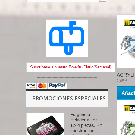
-------------------------------------------
----
Suscríbase a nuestro Boletín (Diario/Semanal)
ACRYLIC
--------------------------------------------------
2,65 €
Añadi
PROMOCIONES ESPECIALES
Furgoneta
Heladería Loz
1244 piezas. Kit
construction