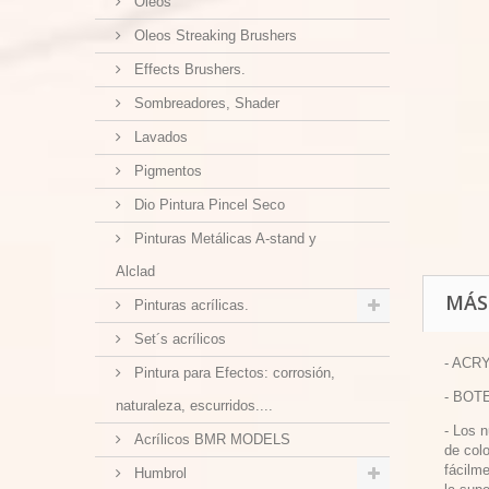
Oleos
Oleos Streaking Brushers
Effects Brushers.
Sombreadores, Shader
Lavados
Pigmentos
Dio Pintura Pincel Seco
Pinturas Metálicas A-stand y
Alclad
MÁS
Pinturas acrílicas.
Set´s acrílicos
- ACRY
Pintura para Efectos: corrosión,
- BOTE
naturaleza, escurridos....
- Los 
Acrílicos BMR MODELS
de colo
fácilm
Humbrol