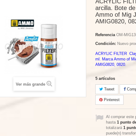
ACRYLIC FILT
arcilla. Bote d
Ammo of Mig J
AMIG0820, 08
Referencia
OM-MIG13
Condición:
Nuevo pro
ACRYLIC FILTER Clay -
ml. Marca Ammo of Mi
AMIG0820, 0820.
5
artículos
Ver más grande
Tweet
Compa
Pinterest
Al comprar este 
hasta
1
punto de
totalizará
1
punto
puede(n) transfo