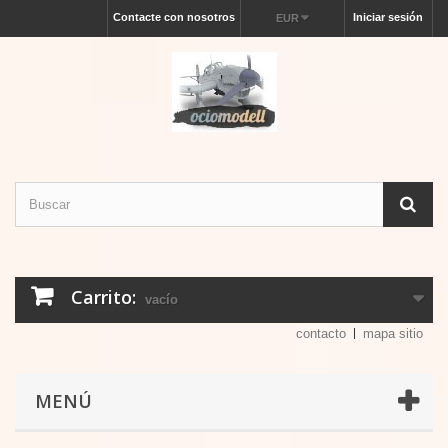
Contacte con nosotros
Iniciar sesión
EUR
Carrito:
vacío
contacto
mapa sitio
MENÚ