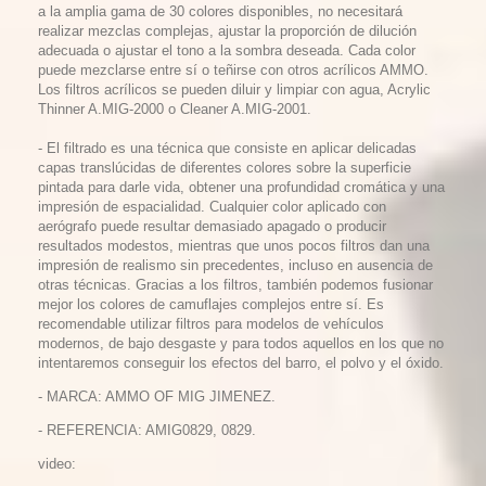
a la amplia gama de 30 colores disponibles, no necesitará
realizar mezclas complejas, ajustar la proporción de dilución
adecuada o ajustar el tono a la sombra deseada. Cada color
puede mezclarse entre sí o teñirse con otros acrílicos AMMO.
Los filtros acrílicos se pueden diluir y limpiar con agua, Acrylic
Thinner A.MIG-2000 o Cleaner A.MIG-2001.
- El filtrado es una técnica que consiste en aplicar delicadas
capas translúcidas de diferentes colores sobre la superficie
pintada para darle vida, obtener una profundidad cromática y una
impresión de espacialidad. Cualquier color aplicado con
aerógrafo puede resultar demasiado apagado o producir
resultados modestos, mientras que unos pocos filtros dan una
impresión de realismo sin precedentes, incluso en ausencia de
otras técnicas. Gracias a los filtros, también podemos fusionar
mejor los colores de camuflajes complejos entre sí. Es
recomendable utilizar filtros para modelos de vehículos
modernos, de bajo desgaste y para todos aquellos en los que no
intentaremos conseguir los efectos del barro, el polvo y el óxido.
- MARCA: AMMO OF MIG JIMENEZ.
- REFERENCIA: AMIG0829, 0829.
video: