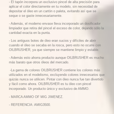
- El tapón incorpora un exclusivo pincel de alta precisión para
aplicar el color directamente en tu modelo, sin necesidad de
depositar el óleo en un cartón o paleta, evitando así que se
seque o se gaste innecesariamente.
- Además, el moderno envase lleva incorporado un dosificador
limpiador que retira del pincel el exceso de color, dejando sólo la
cantidad exacta en la punta.
- Los antiguos botes de óleo eran sucios y difíciles de abrir
cuando el óleo se secaba en la rosca, pero esto no ocurre con
OILBRUSHER, ya que siempre se mantiene limpio y estable.
- Además esto ahorra producto aunque OILBRUSHER es mucho
más barato que otros óleos del mercado.
-La gama de colores OILBRUSHER contiene los colores más
utilizados en el modelismo, excluyendo colores innecesarios que
quizás nunca se utilicen. Pintar con óleo nunca fue tan divertido
y fácil como ahora. OILBRUSHER es tu óleo con pincel
incorporado. Un producto único y exclusivo de AMMO.
- MARCA AMMO OF MIG JIMENEZ.
- REFERENCIA: AMIG3500.