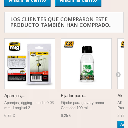
Añadir al carrito
Añadir al carrito
LOS CLIENTES QUE COMPRARON ESTE
PRODUCTO TAMBIÉN HAN COMPRADO...
Aparejos,...
Fijador para...
Ak Pi
Aparejos, rigging - medio 0.03
Fijador para grava y arena.
AK Pi
mm. Longitud 2...
Cantidad 100 ml....
Produc
6,75 €
6,25 €
3,75 €
Añad