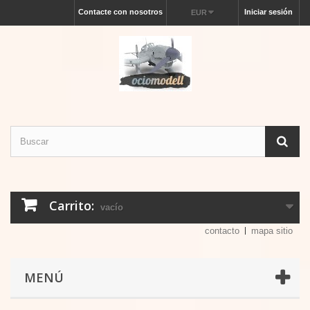
Contacte con nosotros
Iniciar sesión
EUR
Carrito:
vacío
contacto
mapa sitio
MENÚ