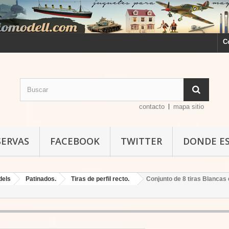
C
contacto
mapa sitio
SERVAS
FACEBOOK
TWITTER
DONDE E
dels
Patinados.
Tiras de perfil recto.
Conjunto de 8 tiras Blancas