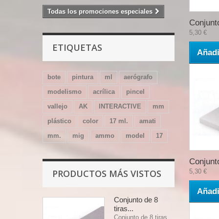
Todas los promociones especiales
Conjunto
5,30 €
ETIQUETAS
Añadi
bote
pintura
ml
aerógrafo
modelismo
acrílica
pincel
vallejo
AK
INTERACTIVE
mm
plástico
color
17 ml.
amati
mm.
mig
ammo
model
17
Conjunto
PRODUCTOS MÁS VISTOS
5,30 €
Añadi
Conjunto de 8
tiras...
Conjunto de 8 tiras