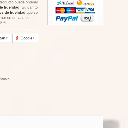
producto puede obtener
e fidelidad
. Su carrito
s de fidelidad
que se
rmar en un vale de
05 €
.
rtir
Google+
ebook!