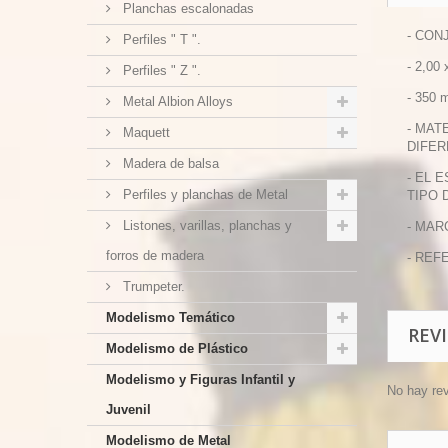
Planchas escalonadas
- CON
Perfiles " T ".
- 2,00
Perfiles " Z ".
- 350 
Metal Albion Alloys
- MAT
Maquett
DIFER
Madera de balsa
- EL 
Perfiles y planchas de Metal
TIPO 
Listones, varillas, planchas y
- MAR
forros de madera
- REF
Trumpeter.
Modelismo Temático
REV
Modelismo de Plástico
Modelismo y Figuras Infantil y
No hay re
Juvenil
Modelismo de Metal