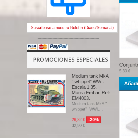
Suscríbase a nuestro Boletín (Diario/Semanal)
--------------------------------------------------
PROMOCIONES ESPECIALES
Conjunto
5,30 €
Medium tank MkA
" whippet" WWI.
Añadi
Escala 1:35.
Marca Emhar. Ref:
EM4003.
Medium tank MkA "
whippet" WWI....
-20%
26,32 €
32,90 €