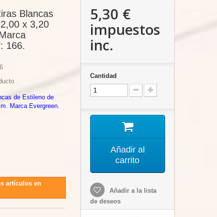
5,30 €
tiras Blancas
 2,00 x 3,20
impuestos
Marca
inc.
: 166.
6
Cantidad
ducto
ancas de Estileno de
mm. Marca Evergreen.
Añadir al
carrito
s artículos en
Añadir a la lista
de deseos