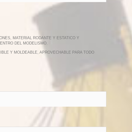
ONES, MATERIAL RODANTE Y ESTATICO Y
DENTRO DEL MODELISMO.
EXIBLE Y MOLDEABLE, APROVECHABLE PARA TODO