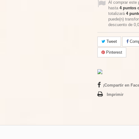
Al comprar este 
hasta
4
puntos d
totalizará
4
punto
puede(n) transfo
descuento de
0,
Tweet
Compa
Pinterest
¡Compartir en Fac
Imprimir