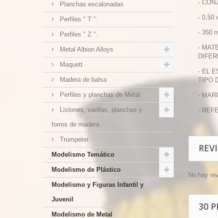
- CON
Planchas escalonadas
- 0,50
Perfiles " T ".
- 350 
Perfiles " Z ".
- MAT
Metal Albion Alloys
DIFER
Maquett
- EL 
Madera de balsa
TIPO 
Perfiles y planchas de Metal
- MAR
Listones, varillas, planchas y
- REF
forros de madera
Trumpeter.
REV
Modelismo Temático
Modelismo de Plástico
No hay re
Modelismo y Figuras Infantil y
Juvenil
30 
Modelismo de Metal