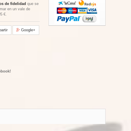
s de fidelidad
que se
rmar en un vale de
05 €
.
rtir
Google+
ebook!