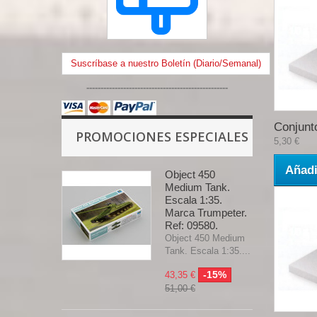
Suscríbase a nuestro Boletín (Diario/Semanal)
--------------------------------------------------
Conjunto
PROMOCIONES ESPECIALES
5,30 €
Añadi
Object 450
Medium Tank.
Escala 1:35.
Marca Trumpeter.
Ref: 09580.
Object 450 Medium
Tank. Escala 1:35....
-15%
43,35 €
51,00 €