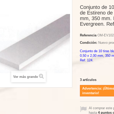
Conjunto de 10
de Estireno de
mm, 350 mm. 
Evergreen. Ref
Referencia
OM-EV102
Condición:
Nuevo pro
Conjunto de 10 tiras b
0,50 x 2,00 mm, 350 
Ref: 124.
Ver más grande
3
artículos
Advertencia: ¡Último
inventario!
Al comprar este 
hasta
4
puntos d