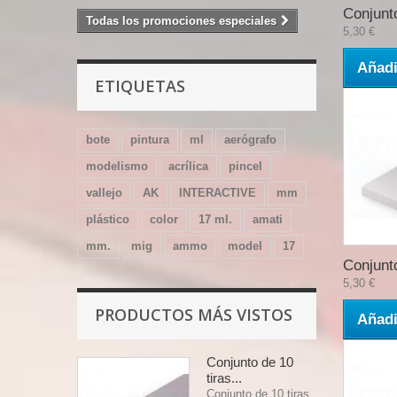
Conjunto
Todas los promociones especiales
5,30 €
Añadi
ETIQUETAS
bote
pintura
ml
aerógrafo
modelismo
acrílica
pincel
vallejo
AK
INTERACTIVE
mm
plástico
color
17 ml.
amati
mm.
mig
ammo
model
17
Conjunto
5,30 €
PRODUCTOS MÁS VISTOS
Añadi
Conjunto de 10
tiras...
Conjunto de 10 tiras