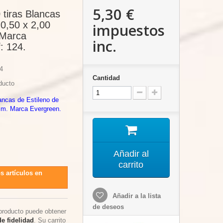
5,30 €
 tiras Blancas
 0,50 x 2,00
impuestos
Marca
inc.
: 124.
4
Cantidad
ducto
lancas de Estileno de
mm. Marca Evergreen.
Añadir al
carrito
s artículos en
Añadir a la lista
de deseos
producto puede obtener
e fidelidad
. Su carrito