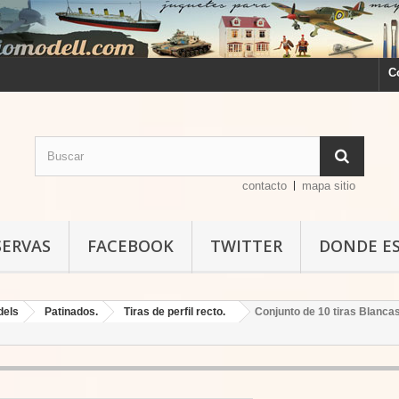
C
contacto
mapa sitio
SERVAS
FACEBOOK
TWITTER
DONDE E
dels
Patinados.
Tiras de perfil recto.
Conjunto de 10 tiras Blanca