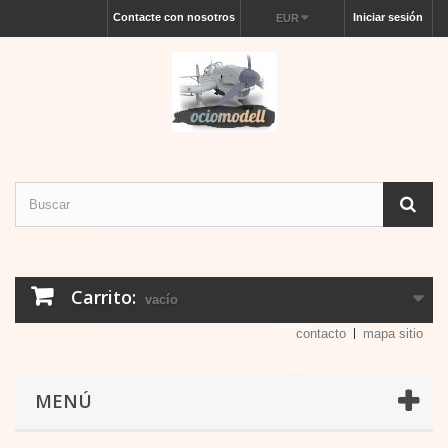
Contacte con nosotros
Iniciar sesión
EUR
Carrito:
vacío
contacto
mapa sitio
MENÚ