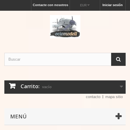
Contacte con nosotros
Iniciar sesión
EUR
Carrito:
vacío
contacto
mapa sitio
MENÚ