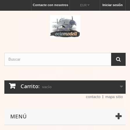
Contacte con nosotros
Iniciar sesión
EUR
Carrito:
vacío
contacto
mapa sitio
MENÚ