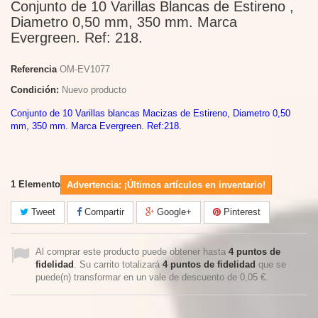
Conjunto de 10 Varillas Blancas de Estireno ,
Diametro 0,50 mm, 350 mm. Marca
Evergreen. Ref: 218.
Referencia
OM-EV1077
Condición:
Nuevo producto
Conjunto de 10 Varillas blancas Macizas de Estireno, Diametro 0,50
mm, 350 mm. Marca Evergreen. Ref:218.
1
Elemento
Advertencia: ¡Últimos artículos en inventario!
Tweet
Compartir
Google+
Pinterest
Al comprar este producto puede obtener hasta
4
puntos de
fidelidad
. Su carrito totalizará
4
puntos de fidelidad
que se
puede(n) transformar en un vale de descuento de
0,05 €
.