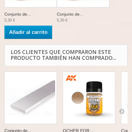
Conjunto de...
Conjunto de...
5,30 €
5,30 €
Añadir al carrito
LOS CLIENTES QUE COMPRARON ESTE
PRODUCTO TAMBIÉN HAN COMPRADO...
Conjunto de...
OCHER FOR...
Conju