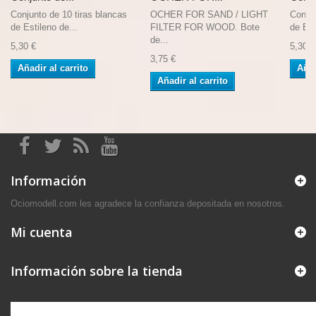
Conjunto de 10 tiras blancas
OCHER FOR SAND / LIGHT
Conjun
de Estileno de...
FILTER FOR WOOD. Bote
de Est
de...
5,30 €
5,30 €
3,75 €
Añadir al carrito
Añad
Añadir al carrito
Información
Ociomodell.com les agradece la confianza depositada en nosotros.
Mi cuenta
Información sobre la tienda